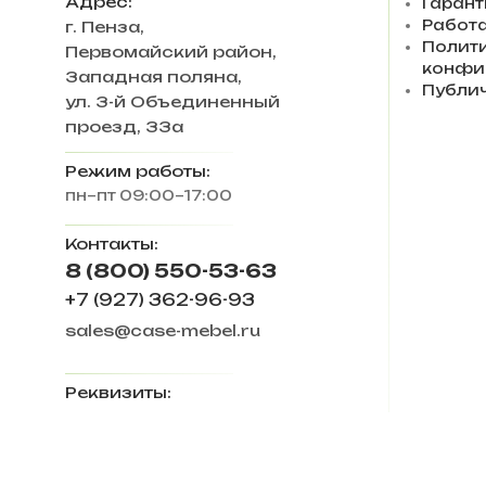
Адрес:
Гарант
Работа
г. Пенза
,
Полит
Первомайский район,
конфи
Западная поляна,
Публи
ул. 3-й Объединенный
проезд, 33а
Режим работы:
пн–пт 09:00–17:00
Контакты:
8 (800) 550-53-63
+7 (927) 362-96-93
sales@case-mebel.ru
Реквизиты:
ИП Ловкова Ирина
Евгеньевна
ИНН 583409650270