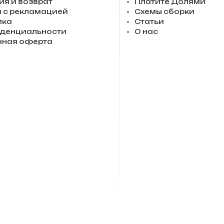
ия и возврат
Платите Долями
 с рекламацией
Схемы сборки
ика
Статьи
денциальности
О нас
чная оферта