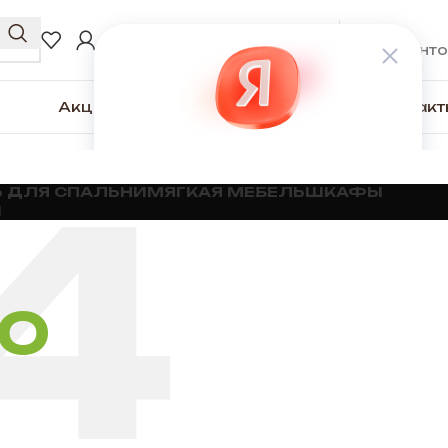
0
₽
ВХОД / РЕГИСТРАЦИЯ
0
элементо
Акции
Для покупателей
О компании
Контакт
 ДЛЯ СПАЛЬНИ
МЯГКАЯ МЕБЕЛЬ
ШКАФЫ
Ы
НО