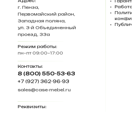
Адрес:
Гарант
Работа
г. Пенза
,
Полит
Первомайский район,
конфи
Западная поляна,
Публи
ул. 3-й Объединенный
проезд, 33а
Режим работы:
пн–пт 09:00–17:00
Контакты:
8 (800) 550-53-63
+7 (927) 362-96-93
sales@case-mebel.ru
Реквизиты:
ИП Ловкова Ирина
Евгеньевна
ИНН 583409650270