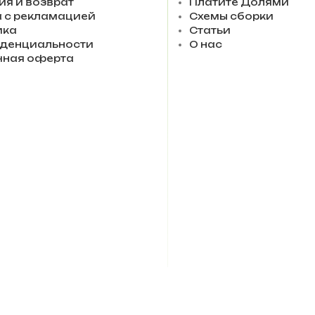
ия и возврат
Платите Долями
 с рекламацией
Схемы сборки
ика
Статьи
денциальности
О нас
чная оферта