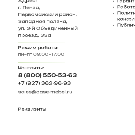
Адрес:
Гарант
Работа
г. Пенза
,
Полит
Первомайский район,
конфи
Западная поляна,
Публи
ул. 3-й Объединенный
проезд, 33а
Режим работы:
пн–пт 09:00–17:00
Контакты:
8 (800) 550-53-63
+7 (927) 362-96-93
sales@case-mebel.ru
Реквизиты:
ИП Ловкова Ирина
Евгеньевна
ИНН 583409650270