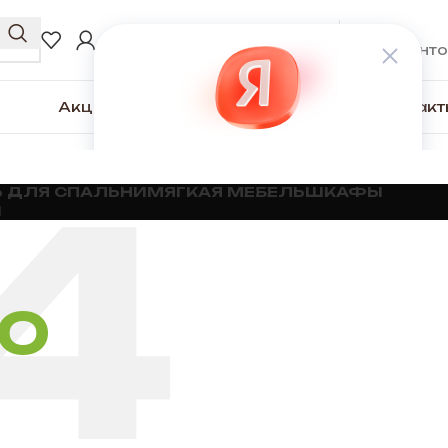
0
₽
ВХОД / РЕГИСТРАЦИЯ
0
элементо
Акции
Для покупателей
О компании
Контакт
 ДЛЯ СПАЛЬНИ
МЯГКАЯ МЕБЕЛЬ
ШКАФЫ
Ы
НО