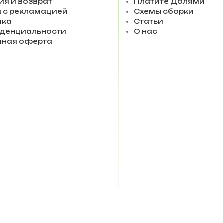
ия и возврат
Платите Долями
 с рекламацией
Схемы сборки
ика
Статьи
денциальности
О нас
чная оферта