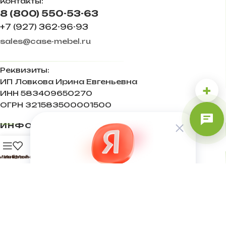
Контакты:
8 (800) 550-53-63
+7 (927) 362-96-93
sales@case-mebel.ru
Реквизиты:
ИП Ловкова Ирина Евгеньевна
+
ИНН 583409650270
ОГРН 321583500001500
ИНФОРМАЦИЯ
0
ПОЛЕЗНОЕ
Меню
Избранное
Мой аккаунт
Корзина
СВЯЖИТЕСЬ С НАМИ
Мебельная компания CASE 2022
.
Каталог корпусной мебели по низким ценам.
Разработка и продвижение сайтов webseed.ru