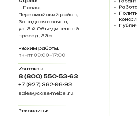
Адрес:
Гарант
Работа
г. Пенза
,
Полит
Первомайский район,
конфи
Западная поляна,
Публи
ул. 3-й Объединенный
проезд, 33а
Режим работы:
пн–пт 09:00–17:00
Контакты:
8 (800) 550-53-63
+7 (927) 362-96-93
sales@case-mebel.ru
Реквизиты:
ИП Ловкова Ирина
Евгеньевна
ИНН 583409650270