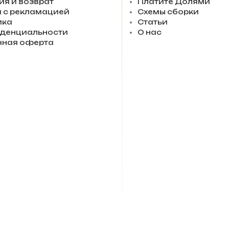
ия и возврат
Платите Долями
 с рекламацией
Схемы сборки
ика
Статьи
денциальности
О нас
чная оферта