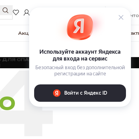
0
₽
ВХОД / РЕГИСТРАЦИЯ
0
элементо
Акции
Для покупателей
О компании
Контакт
 ДЛЯ СПАЛЬНИ
МЯГКАЯ МЕБЕЛЬ
ШКАФЫ
Ы
НО