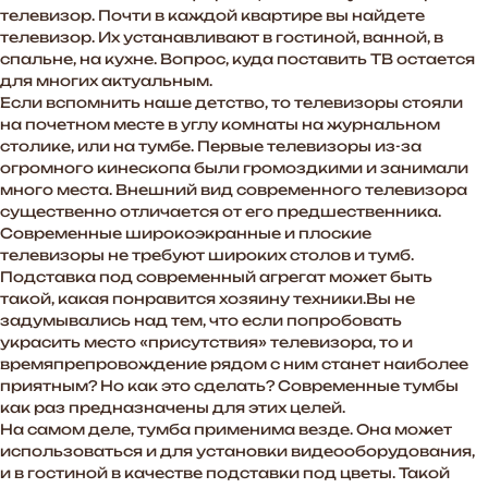
телевизор. Почти в каждой квартире вы найдете
телевизор. Их устанавливают в гостиной, ванной, в
спальне, на кухне. Вопрос, куда поставить ТВ остается
для многих актуальным.
Если вспомнить наше детство, то телевизоры стояли
на почетном месте в углу комнаты на журнальном
столике, или на тумбе. Первые телевизоры из-за
огромного кинескопа были громоздкими и занимали
много места. Внешний вид современного телевизора
существенно отличается от его предшественника.
Современные широкоэкранные и плоские
телевизоры не требуют широких столов и тумб.
Подставка под современный агрегат может быть
такой, какая понравится хозяину техники.Вы не
задумывались над тем, что если попробовать
украсить место «присутствия» телевизора, то и
времяпрепровождение рядом с ним станет наиболее
приятным? Но как это сделать? Современные тумбы
как раз предназначены для этих целей.
На самом деле, тумба применима везде. Она может
использоваться и для установки видеооборудования,
и в гостиной в качестве подставки под цветы. Такой