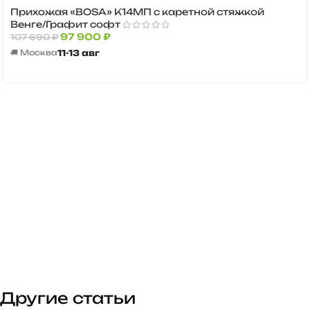
Прихожая «BOSA» К17А с антресолью Венге/Графит
софт
71 700
₽
78 870
₽
11-13 авг
🚚 Москва
Другие статьи