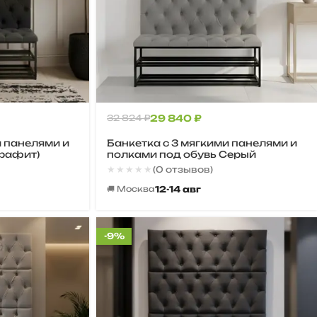
32 824
₽
29 840
₽
и панелями и
Банкетка с 3 мягкими панелями и
Графит)
полками под обувь Серый
★★★★★
★★★★★
(0 отзывов)
12-14 авг
🚚 Москва
-9%