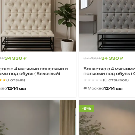
3
₽
34 330
₽
37 763
₽
34 330
₽
тка с 4 мягкими панелями и
Банкетка с 4 мягким
ми под обувь ( Бежевый)
полками под обувь (
★★
★★
★★★★★
★★★★★
(1 отзыв)
(0 отзывов)
12-14 авг
12-14 авг
сква
🚚 Москва
-9%