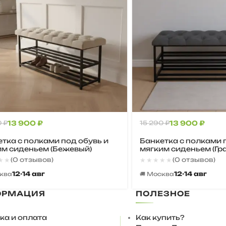
0
₽
13 900
₽
15 290
₽
13 900
₽
тка с полками под обувь и
Банкетка с полками 
им сиденьем (Бежевый)
мягким сиденьем (Гр
★★
★★
★★★★★
★★★★★
(0 отзывов)
(0 отзывов)
12-14 авг
12-14 авг
сква
🚚 Москва
ОРМАЦИЯ
ПОЛЕЗНОЕ
ка и оплата
Как купить?