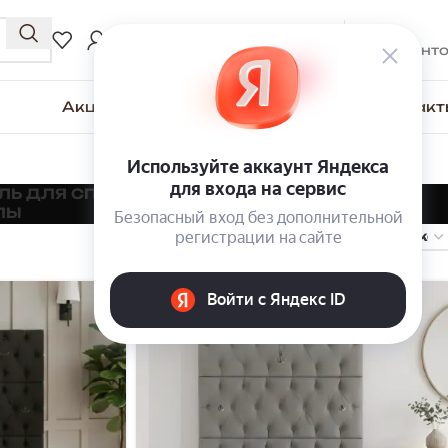
0
₽
ВХОД / РЕГИСТРАЦИЯ
0
элемент
Акции
Для покупателей
О компании
Контакт
ЛЬ ДЛЯ СПАЛЬНИ
МЯГКАЯ МЕБЕЛЬ
ШКАФЫ
ЛЫ
-9%