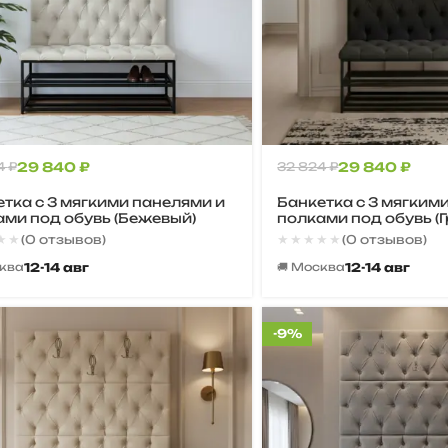
4
₽
29 840
₽
32 824
₽
29 840
₽
тка с 3 мягкими панелями и
Банкетка с 3 мягким
ми под обувь (Бежевый)
полками под обувь (
★★
★★
★★★★★
★★★★★
(0 отзывов)
(0 отзывов)
12-14 авг
12-14 авг
сква
🚚 Москва
-9%