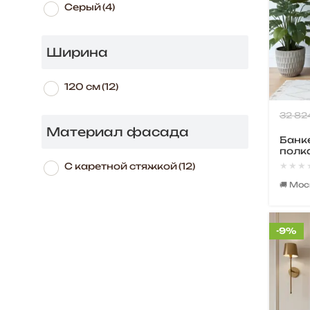
Серый
(4)
Ширина
120 см
(12)
32 82
Материал фасада
Банке
полка
★★★
★★★
С каретной стяжкой
(12)
🚚 Мо
-9%