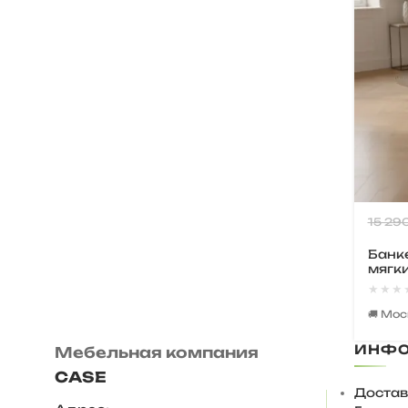
15 29
Банке
мягк
★★★
★★★
🚚 Мо
ИНФ
Мебельная компания
CASE
Достав