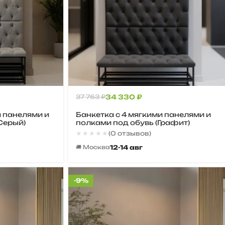
37 763
₽
34 330
₽
и панелями и
Банкетка с 4 мягкими панелями и
 Серый)
полками под обувь (Графит)
★★★★★
★★★★★
(0 отзывов)
12-14 авг
🚚 Москва
-9%