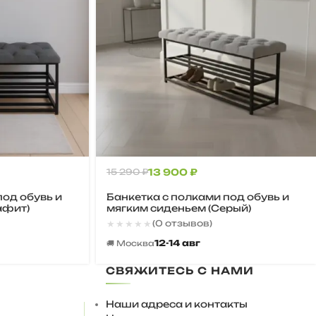
15 290
₽
13 900
₽
под обувь и
Банкетка с полками под обувь и
афит)
мягким сиденьем (Серый)
★★★★★
★★★★★
(0 отзывов)
12-14 авг
🚚 Москва
СВЯЖИТЕСЬ С НАМИ
Наши адреса и контакты