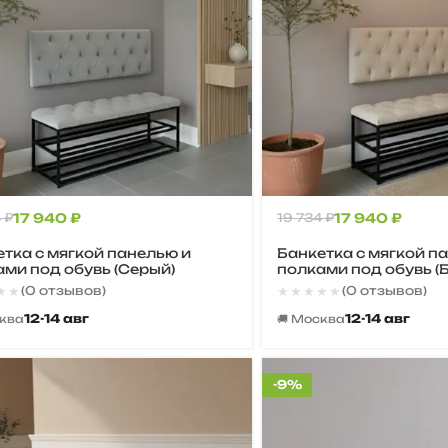
4
₽
17 940
₽
19 734
₽
17 940
₽
тка с мягкой панелью и
Банкетка с мягкой п
ми под обувь (Серый)
полками под обувь (
★★
★★
★★★★★
★★★★★
(0 отзывов)
(0 отзывов)
12-14 авг
12-14 авг
сква
🚚 Москва
-9%