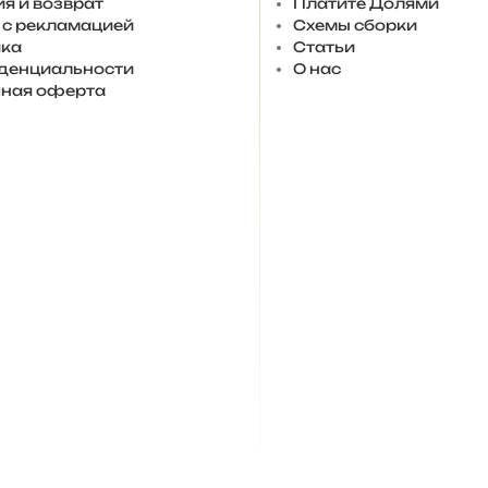
ия и возврат
Платите Долями
 с рекламацией
Схемы сборки
ка
Статьи
денциальности
О нас
ная оферта