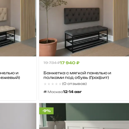
19 734
₽
17 940
₽
анелью и
Банкетка с мягкой панелью и
Бежевый)
полками под обувь (Графит)
★★★★★
★★★★★
(0 отзывов)
12-14 авг
🚚 Москва
-9%