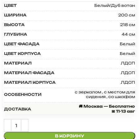
ЦВЕТ
Белый/Дуб вотан
ШИРИНА
200 см
ВЫСОТА
218 см
ГЛУБИНА
44 см
ЦВЕТ ФАСАДА
Белый
ЦВЕТ КОРПУСА
Белый
МАТЕРИАЛ
ЛДСП
МАТЕРИАЛ ФАСАДА
ЛДСП
МАТЕРИАЛ КОРПУСА
ЛДСП
с зеркалом
,
с местом для
ОСОБЕННОСТИ
сидения
,
со шкафом
🚚 Москва — Бесплатно
ДОСТАВКА
📅 11-13 авг
В КОРЗИНУ