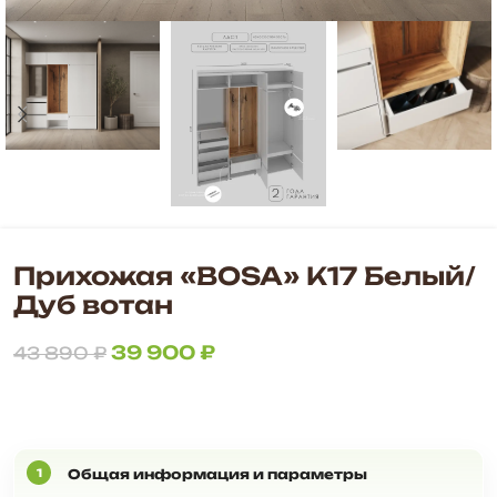
Прихожая «BOSA» К17 Белый/
Дуб вотан
39 900
₽
43 890
₽