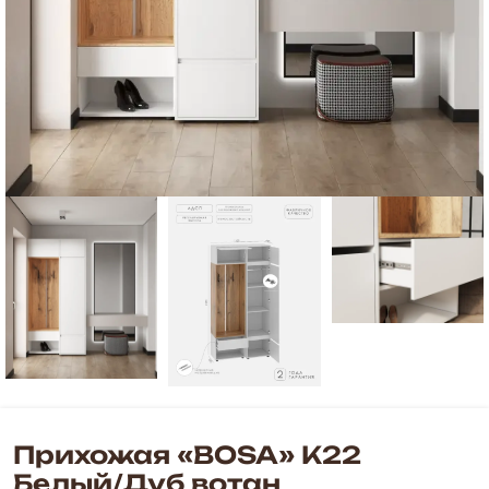
Прихожая «BOSA» К22
Белый/Дуб вотан