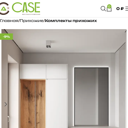
0
0
₽
Главная
Прихожие
Комплекты прихожих
-9%