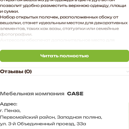
позволит удобно разместить верхнюю одежду, плащи
и сумки.
Набор открытых полочек, расположенных сбоку от
вешалки, станет идеальным местом для декоративных
элементов, таких как вазы, статуэтки или семейные
фотографии.
Антресоли обеспечат дополнительное место для
хранения сезонной одежды, головных уборов и
аксессуаров.
Читать полностью
Удобная и вместительная обувница позволит
Читать полностью
аккуратно хранить все виды обуви, сохраняя ее в
первозданном виде.
Отзывы (0)
Этот гарнитур станет не просто мебелью для
прихожей, а настоящим центром стиля и комфорта,
создавая приятное первое впечатление о Вашем доме.
Мебельная компания
CASE
Преимущества прихожей «BOSA»:
— Функциональное наполнение.
Адрес:
— Произвольное расположение модулей. Также есть
г. Пенза
,
возможность дополнить комплект новыми модулями в
Первомайский район, Западная поляна,
высоту и ширину.
ул. 3-й Объединенный проезд, 33а
— Универсальное цветовое сочетание подходит для