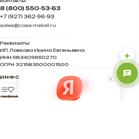
Контакты:
8 (800) 550-53-63
+7 (927) 362-96-93
sales@case-mebel.ru
Реквизиты:
ИП Ловкова Ирина Евгеньевна
+
ИНН 583409650270
ОГРН 321583500001500
ИНФОРМАЦИЯ
0
ПОЛЕЗНОЕ
Меню
Избранное
Мой аккаунт
Корзина
СВЯЖИТЕСЬ С НАМИ
Мебельная компания CASE 2022
.
Каталог корпусной мебели по низким ценам.
Разработка и продвижение сайтов webseed.ru