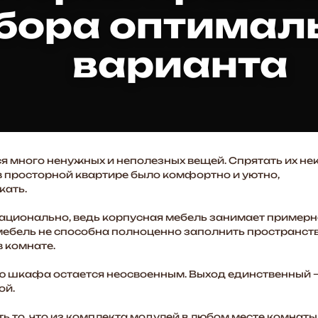
бора оптимал
варианта
я много ненужных и неполезных вещей. Спрятать их не
 в просторной квартире было комфортно и уютно,
кать.
ационально, ведь корпусная мебель занимает пример
ебель не способна полноценно заполнить пространств
в комнате.
ью шкафа остается неосвоенным. Выход единственный 
ой.
 то, что из комплекта модулей в любом месте комнаты