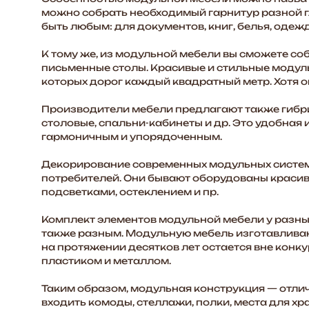
можно собрать необходимый гарнитур разной г
быть любым: для документов, книг, белья, одежд
К тому же, из модульной мебели вы сможете соб
-9%
письменные столы. Красивые и стильные модул
которых дорог каждый квадратный метр. Хотя о
Производители мебели предлагают также гибри
столовые, спальни-кабинеты и др. Это удобная
гармоничным и упорядоченным.
Декорирование современных модульных систем
потребителей. Они бывают оборудованы краси
подсветками, остеклением и пр.
Комплект элементов модульной мебели у разны
также разным. Модульную мебель изготавливаю
на протяжении десятков лет остается вне конкур
пластиком и металлом.
A» К21А с антресолью
 софт
Таким образом, модульная конструкция — отлич
00
₽
входить комоды, стеллажи, полки, места для хр