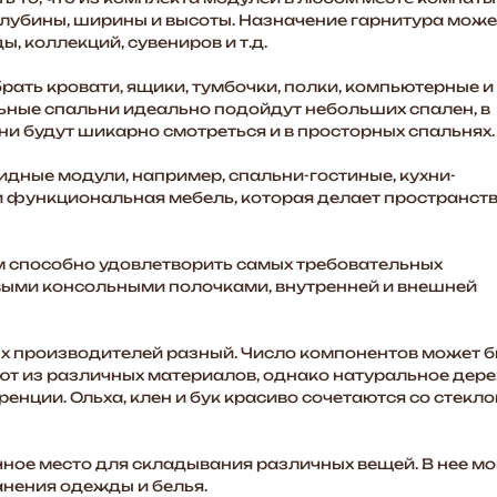
лубины, ширины и высоты. Назначение гарнитура може
ы, коллекций, сувениров и т.д.
рать кровати, ящики, тумбочки, полки, компьютерные и
-9%
ьные спальни идеально подойдут небольших спален, в
ни будут шикарно смотреться и в просторных спальнях.
дные модули, например, спальни-гостиные, кухни-
 и функциональная мебель, которая делает пространст
 способно удовлетворить самых требовательных
выми консольными полочками, внутренней и внешней
х производителей разный. Число компонентов может 
т из различных материалов, однако натуральное дер
енции. Ольха, клен и бук красиво сочетаются со стекло
ное место для складывания различных вещей. В нее мо
анения одежды и белья.