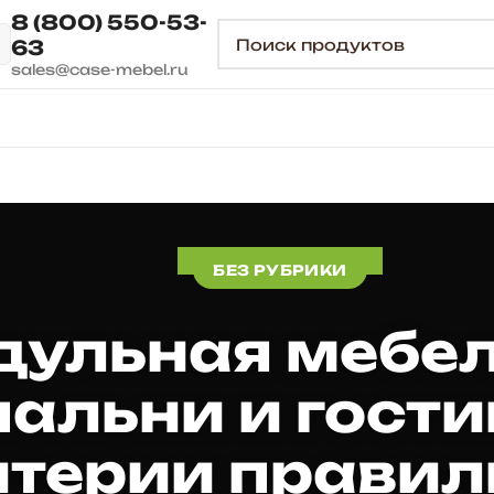
8 (800) 550-53-
63
sales@case-mebel.ru
БЕЗ РУБРИКИ
ульная мебел
пальни и гости
итерии правил