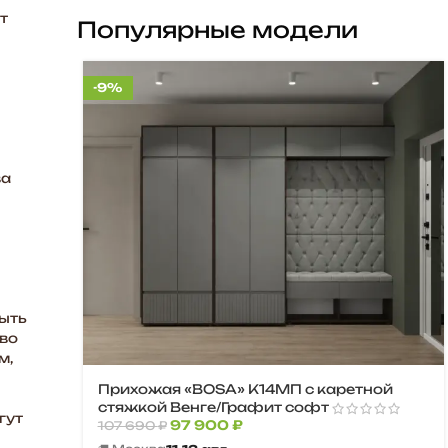
т
Популярные модели
-9%
ва
быть
ево
м,
Прихожая «BOSA» К14МП с каретной
стяжкой Венге/Графит софт
гут
97 900
₽
107 690
₽