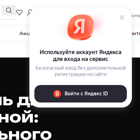
0
₽
ВХОД / РЕГИСТРАЦИЯ
0
элемент
Акции
Для покупателей
О компании
Контакт
ь для
ной:
ьного