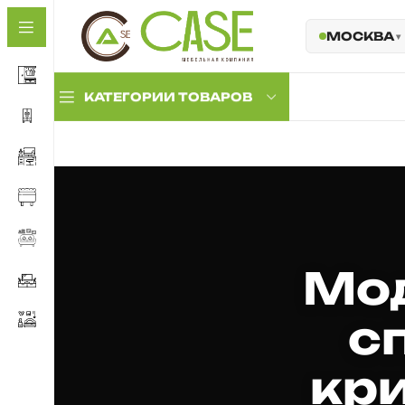
МОСКВА
КАТЕГОРИИ ТОВАРОВ
Комплекты
прихожих
Прихожие с
антресолью
Прихожие с мягкой
Мод
панелью
Обувницы и тумбы
с
Комплектующие
кр