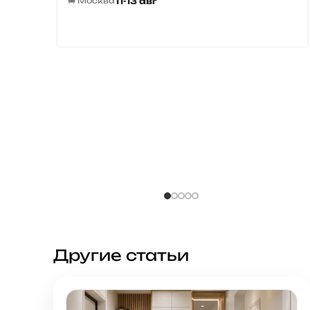
11-13 авг
🚚 Москва
олью
Другие статьи