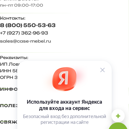
пн–пт 09:00–17:00
0
0
Контакты:
8 (800) 550-53-63
Даша Мишурова
08.07.2025
+7 (927) 362-96-93
sales@case-mebel.ru
0
0
Реквизиты:
ИП Ловкова Ирина Евгеньевна
анастасия к.
10.09.2025
ИНН 583409650270
ОГРН 321583500001500
ИНФОРМАЦИЯ
0
0
ПОЛЕЗНОЕ
Захарова Анна
29.04.2026
+
СВЯЖИТЕСЬ С НАМИ