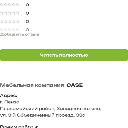
0
0
0
0
Добавить отзыв
Для отправки отзыва вам необходимо
авторизоваться
.
Читать полностью
4 отзыва на
Компьютерный стол с антресолью К1
Белый/Дуб вотан
Мебельная компания
CASE
кристина г.
25.04.2025
Адрес:
г. Пенза
,
Первомайский район, Западная поляна,
Достоинства:
Стол шикарен! Смотрится
ул. 3-й Объединенный проезд, 33а
дорого,удобный
Режим работы:
Недостатки:
Нет