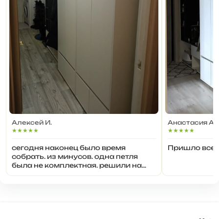
Алексей И.
Анастасия А.
★★★★★
★★★★★
сегодня наконец было время
Пришло все 
собрать. из минусов. одна петля
была не комплектная. решили на
вешалке сделать полки с другой
стороны, не хватило заглушек.
может показалось, но серое
покрытие более хрупкое, чем белое,
но это не точно. 😎 в остальном всё
отлично, смотрится...