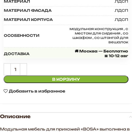
МАТЕРИАЛ
ЛДСП
МАТЕРИАЛ ФАСАДА
ЛДСП
МАТЕРИАЛ КОРПУСА
ЛДСП
модульная конструкция
,
с
местом для сидения
,
со
ОСОБЕННОСТИ
шкафом
,
со штангой для
вешалок
🚚 Москва — Бесплатно
ДОСТАВКА
📅 10-12 авг
В КОРЗИНУ
Добавить в избранное
Описание
Модульная мебель для прихожей «BOSA» выполнена в