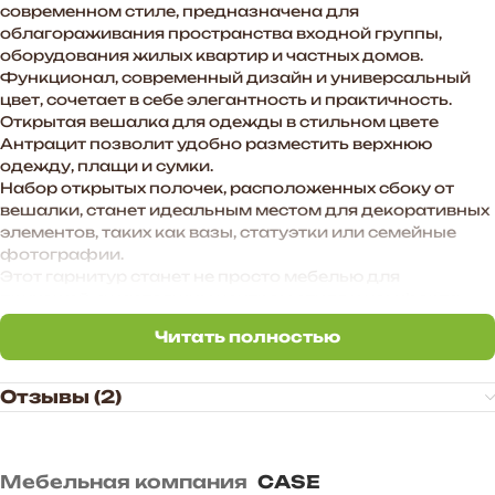
современном стиле, предназначена для
облагораживания пространства входной группы,
оборудования жилых квартир и частных домов.
Функционал, современный дизайн и универсальный
цвет, сочетает в себе элегантность и практичность.
Открытая вешалка для одежды в стильном цвете
Антрацит позволит удобно разместить верхнюю
одежду, плащи и сумки.
Набор открытых полочек, расположенных сбоку от
вешалки, станет идеальным местом для декоративных
элементов, таких как вазы, статуэтки или семейные
фотографии.
Этот гарнитур станет не просто мебелью для
прихожей, а настоящим центром стиля и комфорта,
создавая приятное первое впечатление о Вашем доме.
Читать полностью
Читать полностью
Преимущества прихожей «BOSA»:
— Функциональное наполнение.
Отзывы (2)
— Произвольное расположение модулей. Также есть
возможность дополнить комплект новыми модулями в
высоту и ширину.
— Универсальное цветовое сочетание подходит для
Мебельная компания
CASE