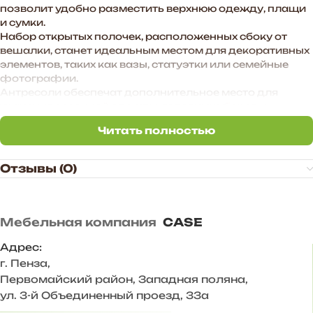
позволит удобно разместить верхнюю одежду, плащи
и сумки.
Набор открытых полочек, расположенных сбоку от
вешалки, станет идеальным местом для декоративных
элементов, таких как вазы, статуэтки или семейные
фотографии.
Антресоли обеспечат дополнительное место для
хранения сезонной одежды, головных уборов и
аксессуаров.
Читать полностью
Удобная и вместительная обувница позволит
Читать полностью
аккуратно хранить все виды обуви, сохраняя ее в
первозданном виде.
Отзывы (0)
Этот гарнитур станет не просто мебелью для
прихожей, а настоящим центром стиля и комфорта,
создавая приятное первое впечатление о Вашем доме.
Мебельная компания
CASE
Преимущества прихожей «BOSA»:
— Функциональное наполнение.
Адрес:
— Произвольное расположение модулей. Также есть
г. Пенза
,
возможность дополнить комплект новыми модулями в
Первомайский район, Западная поляна,
высоту и ширину.
ул. 3-й Объединенный проезд, 33а
— Универсальное цветовое сочетание подходит для