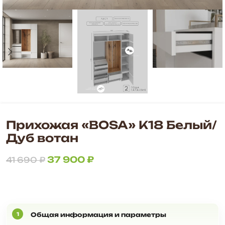
Прихожая «BOSA» К18 Белый/
Дуб вотан
37 900
₽
41 690
₽