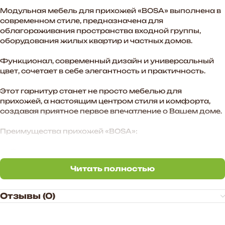
Модульная мебель для прихожей «BOSA» выполнена в
современном стиле, предназначена для
облагораживания пространства входной группы,
оборудования жилых квартир и частных домов.
Функционал, современный дизайн и универсальный
цвет, сочетает в себе элегантность и практичность.
Этот гарнитур станет не просто мебелью для
прихожей, а настоящим центром стиля и комфорта,
создавая приятное первое впечатление о Вашем доме.
Преимущества прихожей «BOSA»:
— Функциональное наполнение.
Читать полностью
— Стильные МДФ-фасады в цвете графит софт
Читать полностью
создают атмосферу уюта в помещении.
Отзывы (0)
— Произвольное расположение модулей. Также есть
возможность дополнить комплект новыми модулями в
высоту и ширину.