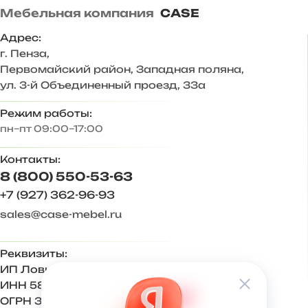
Мебельная компания
CASE
— Стильное цветовое сочетание подходит для
большинства и интерьеров.
Адрес:
г. Пенза
,
— Дополнительные антресоли закрывают
Первомайский район, Западная поляна,
пространство до потолка, больше места для хранения.
ул. 3-й Объединенный проезд, 33а
Корпус ЛДСП Венге, Дуб вотан
Режим работы:
пн–пт 09:00–17:00
Фасад МДФ Графит софт
Контакты:
Задняя стенка – ХДФ 3 мм
8 (800) 550-53-63
Ответы на частые вопросы:
+7 (927) 362-96-93
sales@case-mebel.ru
— Антресоли крепятся к стене на навес регулируемый
«краб». Комплектуется кронштейном газовым и
механическими толкателями push-to-open.
Реквизиты:
ИП Ловкова Ирина Евгеньевна
— Регулируемая опора 20 мм, вместо нее можно
использовать подпятники 4 мм.
ИНН 583409650270
ОГРН 321583500001500