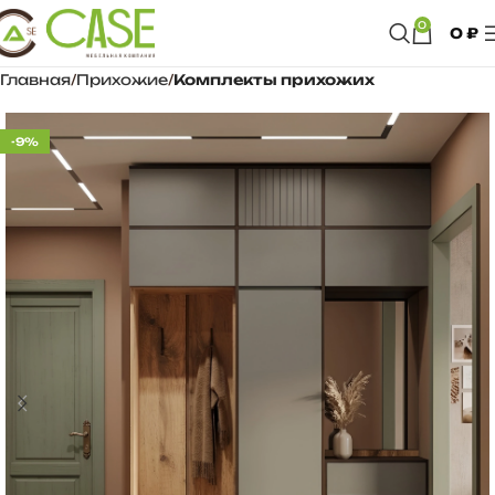
0
0
₽
Главная
Прихожие
Комплекты прихожих
-9%