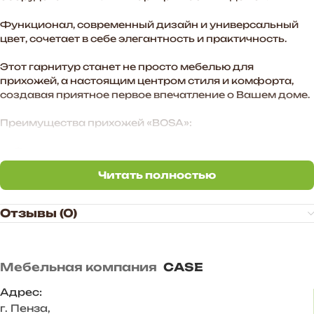
Функционал, современный дизайн и универсальный
цвет, сочетает в себе элегантность и практичность.
Этот гарнитур станет не просто мебелью для
прихожей, а настоящим центром стиля и комфорта,
создавая приятное первое впечатление о Вашем доме.
Преимущества прихожей «BOSA»:
— Функциональное наполнение.
Читать полностью
— Стильные МДФ-фасады в цвете графит софт
Читать полностью
создают атмосферу уюта в помещении.
Отзывы (0)
— Произвольное расположение модулей. Также есть
возможность дополнить комплект новыми модулями в
высоту и ширину.
Мебельная компания
CASE
— Стильное цветовое сочетание подходит для
большинства и интерьеров.
Адрес:
г. Пенза
,