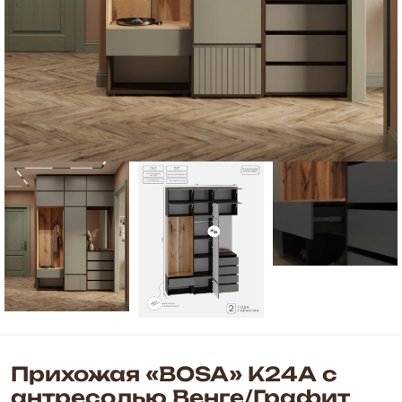
Прихожая «BOSA» К24А с
антресолью Венге/Графит