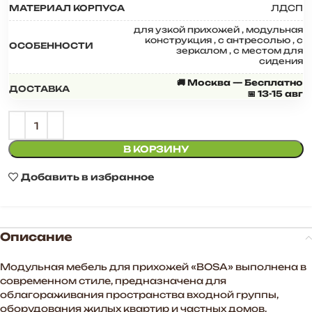
МАТЕРИАЛ КОРПУСА
ЛДСП
для узкой прихожей
,
модульная
конструкция
,
с антресолью
,
с
ОСОБЕННОСТИ
зеркалом
,
с местом для
сидения
🚚 Москва — Бесплатно
ДОСТАВКА
📅 13-15 авг
В КОРЗИНУ
Добавить в избранное
Описание
Модульная мебель для прихожей «BOSA» выполнена в
современном стиле, предназначена для
облагораживания пространства входной группы,
оборудования жилых квартир и частных домов.