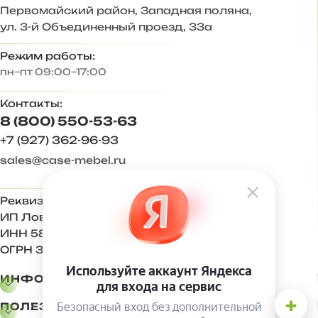
— Дополнительные антресоли закрывают
Первомайский район, Западная поляна,
пространство до потолка, больше места для хранения.
ул. 3-й Объединенный проезд, 33а
Корпус ЛДСП Венге, Дуб вотан
Режим работы:
пн–пт 09:00–17:00
Фасад МДФ Графит софт
Контакты:
Задняя стенка – ХДФ 3 мм
8 (800) 550-53-63
Ответы на частые вопросы:
+7 (927) 362-96-93
sales@case-mebel.ru
— Антресоли крепятся к стене на навес регулируемый
«краб». Комплектуется кронштейном газовым и
механическими толкателями push-to-open.
Реквизиты:
ИП Ловкова Ирина Евгеньевна
— Регулируемая опора 20 мм, вместо нее можно
использовать подпятники 4 мм.
ИНН 583409650270
ОГРН 321583500001500
Увеличивать высоту комплекта мебели за счет
выкручивания опор не рекомендуется, только
ИНФОРМАЦИЯ
регулировка!
+
ПОЛЕЗНОЕ
— Глубина полок в шкафу и пенале 424 мм.