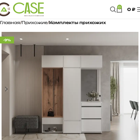
0
0
₽
Главная
Прихожие
Комплекты прихожих
-9%