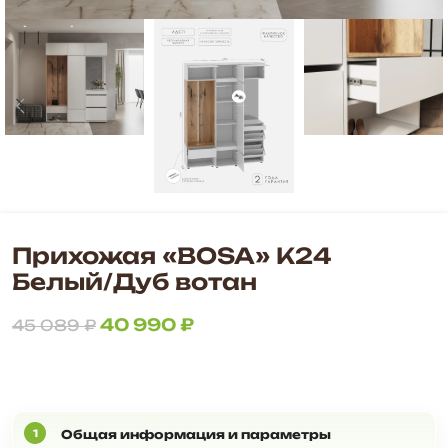
Прихожая «BOSA» К24
Белый/Дуб вотан
40 990
₽
45 089
₽