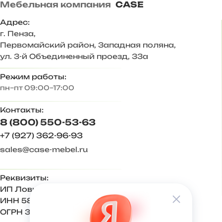
Мебельная компания
CASE
— Стильное цветовое сочетание подходит для
большинства и интерьеров.
Адрес:
г. Пенза
,
— Дополнительные антресоли закрывают
Первомайский район, Западная поляна,
пространство до потолка, больше места для хранения.
ул. 3-й Объединенный проезд, 33а
Корпус ЛДСП Венге, Дуб вотан
Режим работы:
пн–пт 09:00–17:00
Фасад МДФ Графит софт
Контакты:
Задняя стенка – ХДФ 3 мм
8 (800) 550-53-63
Ответы на частые вопросы:
+7 (927) 362-96-93
sales@case-mebel.ru
— Антресоли крепятся к стене на навес регулируемый
«краб». Комплектуется кронштейном газовым и
механическими толкателями push-to-open.
Реквизиты:
ИП Ловкова Ирина Евгеньевна
— Регулируемая опора 20 мм, вместо нее можно
использовать подпятники 4 мм.
ИНН 583409650270
ОГРН 321583500001500
Увеличивать высоту комплекта мебели за счет