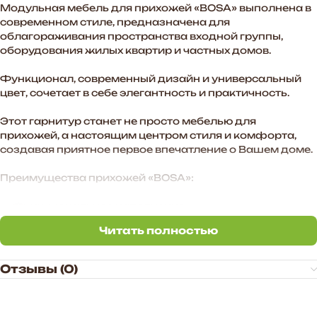
Модульная мебель для прихожей «BOSA» выполнена в
современном стиле, предназначена для
облагораживания пространства входной группы,
оборудования жилых квартир и частных домов.
Функционал, современный дизайн и универсальный
цвет, сочетает в себе элегантность и практичность.
Этот гарнитур станет не просто мебелью для
прихожей, а настоящим центром стиля и комфорта,
создавая приятное первое впечатление о Вашем доме.
Преимущества прихожей «BOSA»:
— Функциональное наполнение.
Читать полностью
— Стильные МДФ-фасады в цвете графит софт
Читать полностью
создают атмосферу уюта в помещении.
Отзывы (0)
— Произвольное расположение модулей. Также есть
возможность дополнить комплект новыми модулями в
высоту и ширину.