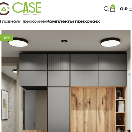
0
0
₽
Главная
Прихожие
Комплекты прихожих
-9%