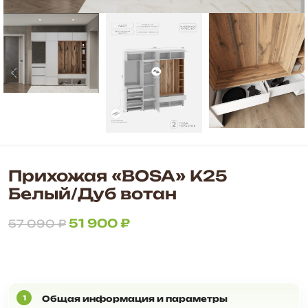
Прихожая «BOSA» К25
Белый/Дуб вотан
51 900
₽
57 090
₽