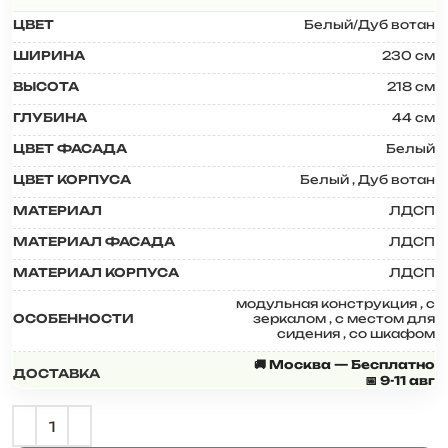
ЦВЕТ
Белый/Дуб вотан
ШИРИНА
230 см
ВЫСОТА
218 см
ГЛУБИНА
44 см
ЦВЕТ ФАСАДА
Белый
ЦВЕТ КОРПУСА
Белый
,
Дуб вотан
МАТЕРИАЛ
ЛДСП
МАТЕРИАЛ ФАСАДА
ЛДСП
МАТЕРИАЛ КОРПУСА
ЛДСП
модульная конструкция
,
с
ОСОБЕННОСТИ
зеркалом
,
с местом для
сидения
,
со шкафом
🚚 Москва — Бесплатно
ДОСТАВКА
📅 9-11 авг