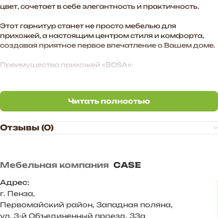
цвет, сочетает в себе элегантность и практичность.
Этот гарнитур станет не просто мебелью для
прихожей, а настоящим центром стиля и комфорта,
создавая приятное первое впечатление о Вашем доме.
Преимущества прихожей «BOSA»:
— Функциональное наполнение.
Читать полностью
— Стильные МДФ-фасады в цвете графит софт
Читать полностью
создают атмосферу уюта в помещении.
Отзывы (0)
— Произвольное расположение модулей. Также есть
возможность дополнить комплект новыми модулями в
высоту и ширину.
Мебельная компания
CASE
— Стильное цветовое сочетание подходит для
большинства и интерьеров.
Адрес:
г. Пенза
,
— Дополнительные антресоли закрывают
Первомайский район, Западная поляна,
пространство до потолка, больше места для хранения.
ул. 3-й Объединенный проезд, 33а