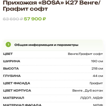
Прихожая «BOSA» К27 Венге/
Графит софт
57 900
₽
63 690
₽
ЦВЕТ
Венге/Графит софт
ШИРИНА
190 см
ВЫСОТА
218 см
ГЛУБИНА
44 см
ЦВЕТ ФАСАДА
Графит
ЦВЕТ КОРПУСА
Венге
,
Дуб вотан
МАТЕРИАЛ
ЛДСП
,
МДФ
МАТЕРИАЛ ФАСАДА
МДФ