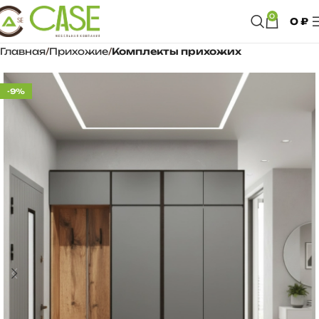
0
0
₽
Главная
Прихожие
Комплекты прихожих
-9%