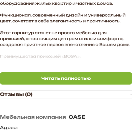
оборудования жилых квартир и частных домов.
Функционал, современный дизайн и универсальный
цвет, сочетает в себе элегантность и практичность.
Этот гарнитур станет не просто мебелью для
прихожей, а настоящим центром стиля и комфорта,
создавая приятное первое впечатление о Вашем доме.
Преимущества прихожей «BOSA»:
— Функциональное наполнение.
Читать полностью
— Стильные МДФ-фасады в цвете графит софт
Читать полностью
создают атмосферу уюта в помещении.
Отзывы (0)
— Произвольное расположение модулей. Также есть
возможность дополнить комплект новыми модулями в
высоту и ширину.
Мебельная компания
CASE
— Стильное цветовое сочетание подходит для
большинства и интерьеров.
Адрес: