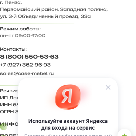
г. Пенза
,
— Дополнительные антресоли закрывают
Первомайский район, Западная поляна,
пространство до потолка, больше места для хранения.
ул. 3-й Объединенный проезд, 33а
Корпус ЛДСП Венге, Дуб вотан
Режим работы:
пн–пт 09:00–17:00
Фасад МДФ Графит софт
Контакты:
Задняя стенка – ХДФ 3 мм
8 (800) 550-53-63
Ответы на частые вопросы:
+7 (927) 362-96-93
sales@case-mebel.ru
— Антресоли крепятся к стене на навес регулируемый
«краб». Комплектуется кронштейном газовым и
механическими толкателями push-to-open.
Реквизиты:
ИП Ловкова Ирина Евгеньевна
— Регулируемая опора 20 мм, вместо нее можно
использовать подпятники 4 мм.
ИНН 583409650270
ОГРН 321583500001500
Увеличивать высоту комплекта мебели за счет
выкручивания опор не рекомендуется, только
ИНФОРМАЦИЯ
регулировка!
+
ПОЛЕЗНОЕ