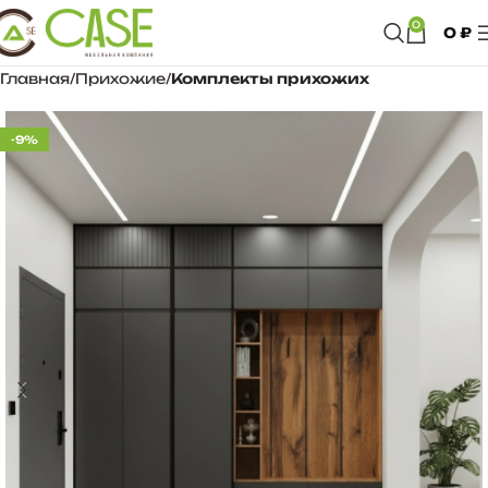
0
0
₽
Главная
Прихожие
Комплекты прихожих
-9%