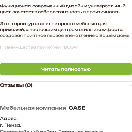
Функционал, современный дизайн и универсальный
цвет, сочетает в себе элегантность и практичность.
Этот гарнитур станет не просто мебелью для
прихожей, а настоящим центром стиля и комфорта,
создавая приятное первое впечатление о Вашем доме.
Преимущества прихожей «BOSA»:
— Функциональное наполнение.
Читать полностью
— Стильные МДФ-фасады в цвете графит софт
Читать полностью
создают атмосферу уюта в помещении.
Отзывы (0)
— Произвольное расположение модулей. Также есть
возможность дополнить комплект новыми модулями в
высоту и ширину.
Мебельная компания
CASE
— Стильное цветовое сочетание подходит для
большинства и интерьеров.
Адрес:
г. Пенза
,
— Дополнительные антресоли закрывают
Первомайский район, Западная поляна,