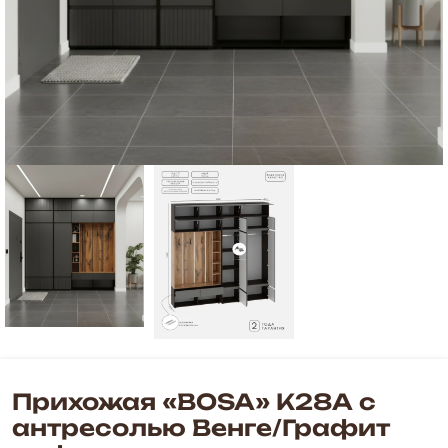
Прихожая «BOSA» К28А с
антресолью Венге/Графит