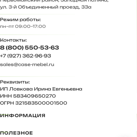
пространство до потолка, больше места для хранения.
ул. 3-й Объединенный проезд, 33а
Корпус ЛДСП Венге, Дуб вотан
Режим работы:
пн–пт 09:00–17:00
Фасад МДФ Графит софт
Контакты:
Задняя стенка – ХДФ 3 мм
8 (800) 550-53-63
Ответы на частые вопросы:
+7 (927) 362-96-93
sales@case-mebel.ru
— Антресоли крепятся к стене на навес регулируемый
«краб». Комплектуется кронштейном газовым и
механическими толкателями push-to-open.
Реквизиты:
ИП Ловкова Ирина Евгеньевна
— Регулируемая опора 20 мм, вместо нее можно
использовать подпятники 4 мм.
ИНН 583409650270
ОГРН 321583500001500
Увеличивать высоту комплекта мебели за счет
выкручивания опор не рекомендуется, только
ИНФОРМАЦИЯ
регулировка!
— Глубина полок в шкафу и пенале 424 мм.
ПОЛЕЗНОЕ