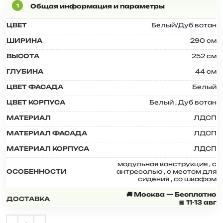
ЦВЕТ
Белый/Дуб вотан
ШИРИНА
290 см
ВЫСОТА
252 см
ГЛУБИНА
44 см
ЦВЕТ ФАСАДА
Белый
ЦВЕТ КОРПУСА
Белый
,
Дуб вотан
МАТЕРИАЛ
ЛДСП
МАТЕРИАЛ ФАСАДА
ЛДСП
МАТЕРИАЛ КОРПУСА
ЛДСП
модульная конструкция
,
с
ОСОБЕННОСТИ
антресолью
,
с местом для
сидения
,
со шкафом
🚚 Москва — Бесплатно
ДОСТАВКА
📅 11-13 авг