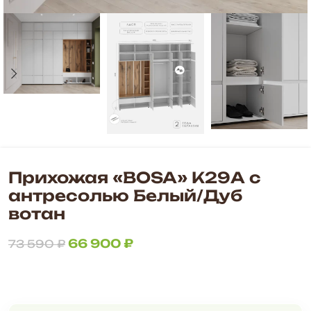
Прихожая «BOSA» К29А с
антресолью Белый/Дуб
вотан
66 900
₽
73 590
₽