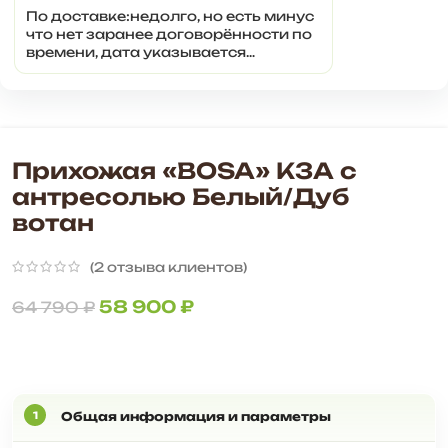
По доставке:недолго, но есть минус
что нет заранее договорённости по
времени, дата указывается
примерная, нам доставили на день
раньше, пришлось отпрашиваться с
работы Собрали конечно по своему,
так, как электрощит мешал,
пришлось его спрятать, зеркало при
такой планировке у нас конечно не...
Прихожая «BOSA» К3А с
антресолью Белый/Дуб
вотан
(
2
отзыва клиентов)
58 900
₽
64 790
₽