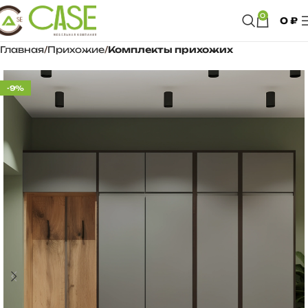
0
0
₽
Главная
Прихожие
Комплекты прихожих
-9%