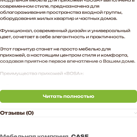
Модульная мебель для прихожей «BOSA» выполнена в
современном стиле, предназначена для
облагораживания пространства входной группы,
оборудования жилых квартир и частных домов.
Функционал, современный дизайн и универсальный
цвет, сочетает в себе элегантность и практичность.
Этот гарнитур станет не просто мебелью для
прихожей, а настоящим центром стиля и комфорта,
создавая приятное первое впечатление о Вашем доме.
Преимущества прихожей «BOSA»:
— Функциональное наполнение.
Читать полностью
— Стильные МДФ-фасады в цвете графит софт
Читать полностью
создают атмосферу уюта в помещении.
Отзывы (0)
— Произвольное расположение модулей. Также есть
возможность дополнить комплект новыми модулями в
высоту и ширину.
Мебельная компания
CASE