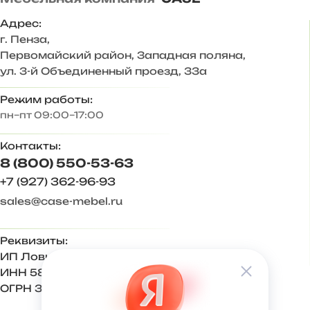
— Стильное цветовое сочетание подходит для
большинства и интерьеров.
Адрес:
г. Пенза
,
— Дополнительные антресоли закрывают
Первомайский район, Западная поляна,
пространство до потолка, больше места для хранения.
ул. 3-й Объединенный проезд, 33а
Корпус ЛДСП Венге, Дуб вотан
Режим работы:
пн–пт 09:00–17:00
Фасад МДФ Графит софт
Контакты:
Задняя стенка – ХДФ 3 мм
8 (800) 550-53-63
Ответы на частые вопросы:
+7 (927) 362-96-93
sales@case-mebel.ru
— Антресоли крепятся к стене на навес регулируемый
«краб». Комплектуется кронштейном газовым и
механическими толкателями push-to-open.
Реквизиты:
ИП Ловкова Ирина Евгеньевна
— Регулируемая опора 20 мм, вместо нее можно
использовать подпятники 4 мм.
ИНН 583409650270
ОГРН 321583500001500
Увеличивать высоту комплекта мебели за счет