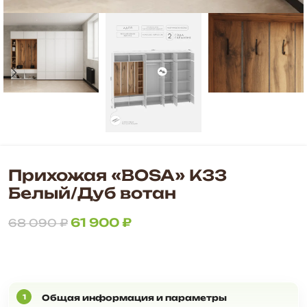
Прихожая «BOSA» К33
Белый/Дуб вотан
61 900
₽
68 090
₽