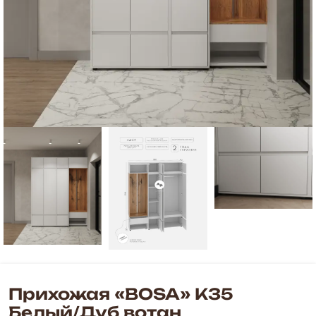
Прихожая «BOSA» К35
Белый/Дуб вотан