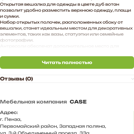
Открытая вешалка для одежды в цвете дуб вотан
позволит удобно разместить верхнюю одежду, плащи
и сумки.
Набор открытых полочек, расположенных сбоку от
вешалки, станет идеальным местом для декоративных
элементов, таких как вазы, статуэтки или семейные
фотографии.
Антресоли обеспечат дополнительное место для
хранения сезонной одежды, головных уборов и
аксессуаров.
Читать полностью
Удобная и вместительная обувница позволит
Читать полностью
аккуратно хранить все виды обуви, сохраняя ее в
первозданном виде.
Отзывы (0)
Этот гарнитур станет не просто мебелью для
прихожей, а настоящим центром стиля и комфорта,
создавая приятное первое впечатление о Вашем доме.
Мебельная компания
CASE
Преимущества прихожей «BOSA»:
— Функциональное наполнение.
Адрес:
— Произвольное расположение модулей. Также есть
г. Пенза
,
возможность дополнить комплект новыми модулями в
Первомайский район, Западная поляна,
высоту и ширину.
ул. 3-й Объединенный проезд, 33а