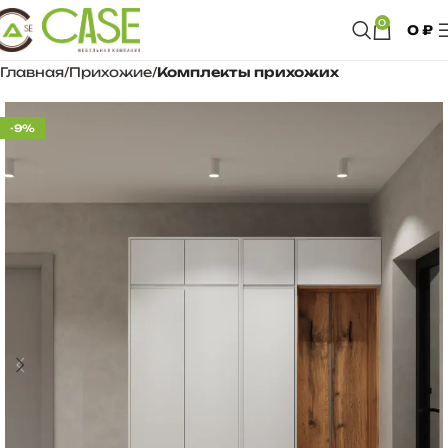
0
0
₽
Главная
Прихожие
Комплекты прихожих
-9%