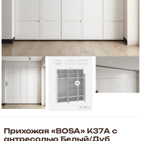
Прихожая «BOSA» К37А с
антресолью Белый/Дуб