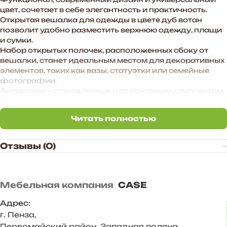
цвет, сочетает в себе элегантность и практичность.
Открытая вешалка для одежды в цвете дуб вотан
позволит удобно разместить верхнюю одежду, плащи
и сумки.
Набор открытых полочек, расположенных сбоку от
вешалки, станет идеальным местом для декоративных
элементов, таких как вазы, статуэтки или семейные
фотографии.
Антресоли, установленные над основным комплектом,
обеспечат дополнительное место для хранения
сезонной одежды, головных уборов и аксессуаров.
Читать полностью
Удобная и вместительная обувница позволит
Читать полностью
аккуратно хранить все виды обуви, сохраняя ее в
первозданном виде.
Отзывы (0)
Этот гарнитур станет не просто мебелью для
прихожей, а настоящим центром стиля и комфорта,
создавая приятное первое впечатление о Вашем доме.
Мебельная компания
CASE
Преимущества прихожей «BOSA»:
— Функциональное наполнение.
Адрес:
— Произвольное расположение модулей. Также есть
г. Пенза
,
возможность дополнить комплект новыми модулями в
Первомайский район, Западная поляна,