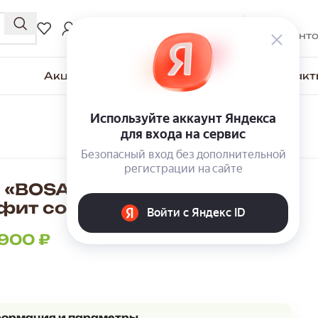
0
₽
ВХОД / РЕГИСТРАЦИЯ
0
элемент
Акции
Для покупателей
О компании
Контакт
 «BOSA» К37А с антресолью
афит софт
 900
₽