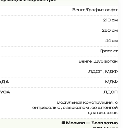
Венге/Графит софт
210 см
250 см
44 см
Графит
Венге
,
Дуб вотан
ЛДСП
,
МДФ
АДА
МДФ
ПУСА
ЛДСП
модульная конструкция
,
с
антресолью
,
с зеркалом
,
со штангой
для вешалок
🚚 Москва — Бесплатно