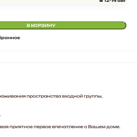
📅 12-14 авг
В КОРЗИНУ
бранное
раживания пространства входной группы,
.
авая приятное первое впечатление о Вашем доме.