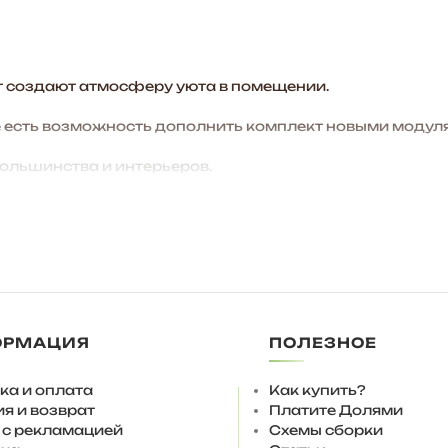
 создают атмосферу уюта в помещении.
есть возможность дополнить комплект новыми модуля
большинства и интерьеров.
анство до потолка, больше места для хранения.
ОРМАЦИЯ
ПОЛЕЗНОЕ
ка и оплата
Как купить?
руемый «краб». Комплектуется кронштейном газовым и 
ия и возврат
Платите Долями
 с рекламацией
Схемы сборки
 использовать подпятники 4 мм.