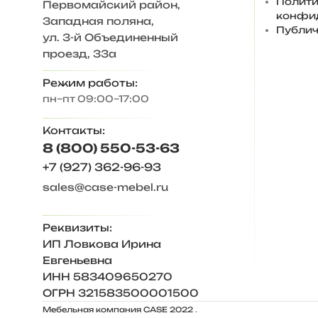
Полити
Первомайский район,
конфи
Западная поляна,
Увеличивать высоту комплекта мебели за счет 
Публич
ул. 3-й Объединенный
проезд, 33а
— Глубина полок в шкафу и пенале 424 мм.
Режим работы:
— Глубина шкафа и пенала 443 мм., глубина ве
пн–пт 09:00–17:00
— Секции ставятся в произвольном порядке, в
Контакты:
— Дверцы шкафа открываются за створку шка
8 (800) 550-53-63
+7 (927) 362-96-93
— Шкаф и пенал укомплектованы петлями с до
sales@case-mebel.ru
— Наполнение шкафа универсальное: штанга и
— На ящиках установлены шариковые направл
Реквизиты:
ИП Ловкова Ирина
— Конструкция предусматривает универсальну
Евгеньевна
ИНН 583409650270
— Функциональные возможности прихожей можн
ОГРН 321583500001500
Упаковка и доставка.
Мебельная компания CASE 2022
.