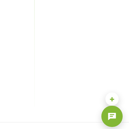
ка!
том. Полки у вешалки собираются на обе стороны.
асадами.
+
ными модулями из линейки «BOSA».