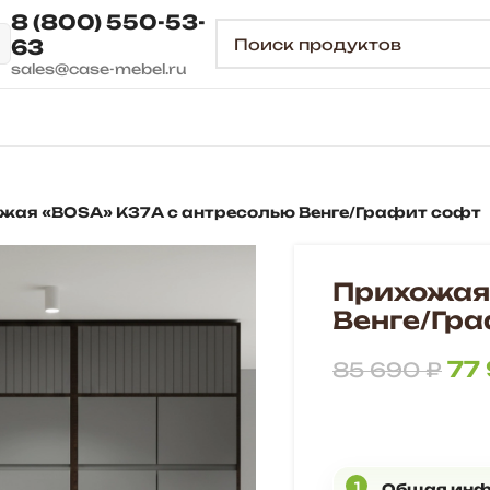
8 (800) 550-53-
63
sales@case-mebel.ru
жая «BOSA» К37А с антресолью Венге/Графит софт
Прихожая
Венге/Гр
77
85 690
₽