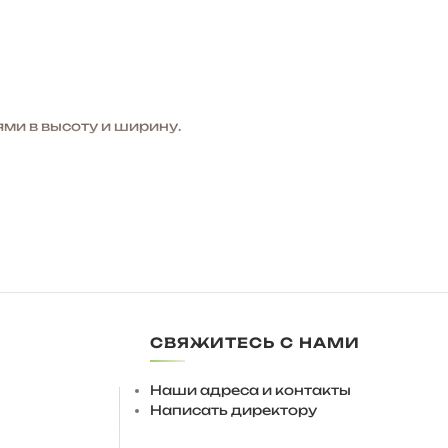
ми в высоту и ширину.
СВЯЖИТЕСЬ С НАМИ
Наши адреса и контакты
механическими толкателями push-to-open.
Написать директору