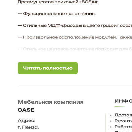
Преимущества прихожей «BOSA»:
— Функциональное наполнение.
— Стильные МДФ-фасады в цвете графит софт
— Произвольное расположение модулей. Также 
— Стильное цветовое сочетание подходит для 
— Дополнительные антресоли закрывают простр
Читать полностью
Читать полностью
Корпус ЛДСП Венге, Дуб вотан
Фасад МДФ Графит софт
Задняя стенка – ХДФ 3 мм
ИНФ
Мебельная компания
Ответы на частые вопросы:
CASE
Достав
— Антресоли крепятся к стене на навес регули
Адрес:
Гарант
Работа
г. Пенза
,
— Регулируемая опора 20 мм, вместо нее можно