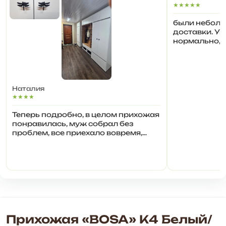
★★★★★
были небольш
доставки. У
нормально, 
пластиковым
Наталия
★★★★
Теперь подробно, в целом прихожая
понравилась, муж собрал без
проблем, все приехало вовремя,
даже раньше, отлично упаковано, в
жёсткой деревянной упаковке, углы
заделаны прочным пластиковыми
уголками, собирать мужу было не
трудно- один собрал. есть
несколько недочётов, которые ,
возможно, ( это точно)...
Прихожая «BOSA» К4 Белый/