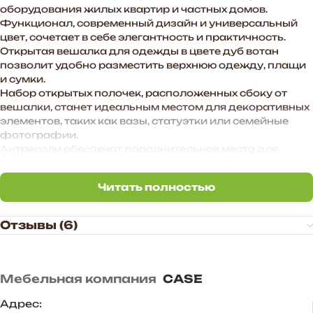
оборудования жилых квартир и частных домов.
Функционал, современный дизайн и универсальный
цвет, сочетает в себе элегантность и практичность.
Открытая вешалка для одежды в цвете дуб вотан
позволит удобно разместить верхнюю одежду, плащи
и сумки.
Набор открытых полочек, расположенных сбоку от
вешалки, станет идеальным местом для декоративных
элементов, таких как вазы, статуэтки или семейные
фотографии.
Антресоли обеспечат дополнительное место для
хранения сезонной одежды, головных уборов и
аксессуаров.
Читать полностью
Этот гарнитур станет не просто мебелью для
Читать полностью
прихожей, а настоящим центром стиля и комфорта,
создавая приятное первое впечатление о Вашем доме.
Отзывы (6)
Преимущества прихожей «BOSA»:
— Функциональное наполнение.
— Произвольное расположение модулей. Также есть
Мебельная компания
CASE
возможность дополнить комплект новыми модулями в
высоту и ширину.
Адрес: