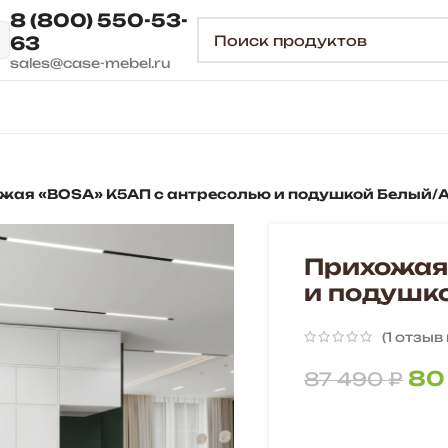
8 (800) 550-53-
63
sales@case-mebel.ru
жая «BOSA» К5АП с антресолью и подушкой Белый/
Прихожая
и подушк
(
1
отзыв 
80
87 490
₽