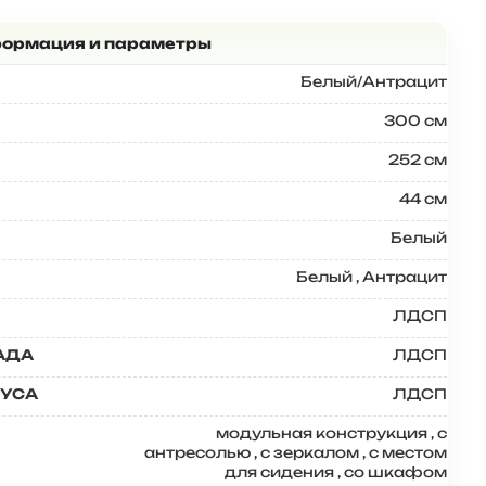
Белый/Антрацит
300 см
252 см
44 см
Белый
Белый
,
Антрацит
ЛДСП
АДА
ЛДСП
ПУСА
ЛДСП
модульная конструкция
,
с
антресолью
,
с зеркалом
,
с местом
для сидения
,
со шкафом