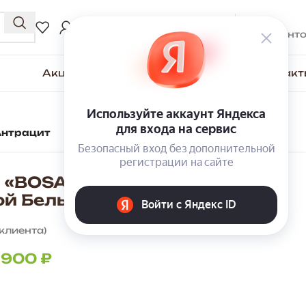
0
₽
ВХОД / РЕГИСТРАЦИЯ
0
элемент
Акции
Для покупателей
О компании
Контакт
Антрацит
 «BOSA» К5АП с антресолью
ой Белый/Антрацит
клиента)
 900
₽