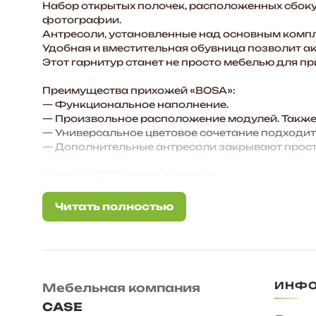
Набор открытых полочек, расположенных сбоку 
фотографии.
Антресоли, установленные над основным компл
Удобная и вместительная обувница позволит акк
Этот гарнитур станет не просто мебелью для п
Преимущества прихожей «BOSA»:
— Функциональное наполнение.
— Произвольное расположение модулей. Также 
— Универсальное цветовое сочетание подходит
— Дополнительные антресоли закрывают простр
Корпус ЛДСП Белый, Антрацит
Фасад ЛДСП Белый
Задняя стенка – ХДФ 3 мм
Читать полностью
Читать полностью
Размер комплекта, мм: 3000*2523*444
Состав комплекта/размер, мм:
Пенал/ 400х2183х444
Шкаф 2-х ств./ 800х2183х444
Тумба/ 1200х457х370
ИНФ
Мебельная компания
Вешалка/ 1200х1386х370
Обувница/ 600х865х370
CASE