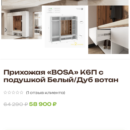
Прихожая «BOSA» К6П с
подушкой Белый/Дуб вотан
(
1
отзыв клиента)
58 900
₽
64 290
₽