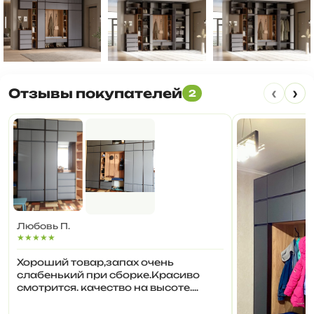
‹
›
Отзывы покупателей
2
Любовь П.
★★★★★
Хороший товар,запах очень
слабенький при сборке.Красиво
смотрится. качество на высоте.
Оценка профессионала сборщика
5 звезд, моя 5🎉