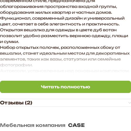
современном стиле, предназначена для
облагораживания пространства входной группы,
оборудования жилых квартир и частных домов.
Функционал, современный дизайн и универсальный
цвет, сочетает в себе элегантность и практичность.
Открытая вешалка для одежды в цвете дуб вотан
позволит удобно разместить верхнюю одежду, плащи
и сумки.
Набор открытых полочек, расположенных сбоку от
вешалки, станет идеальным местом для декоративных
элементов, таких как вазы, статуэтки или семейные
фотографии.
Антресоли, установленные над основным комплектом,
обеспечат дополнительное место для хранения
сезонной одежды, головных уборов и аксессуаров.
Читать полностью
Тумба с зеркалом станет функциональным
Читать полностью
дополнением к гарнитуру, предоставит место для
хранения мелочей, таких как ключи, перчатки и зонты.
Отзывы (2)
Этот гарнитур станет не просто мебелью для
прихожей, а настоящим центром стиля и комфорта,
создавая приятное первое впечатление о Вашем доме.
Мебельная компания
CASE
Преимущества прихожей «BOSA»: