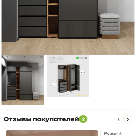
‹
›
Отзывы покупателей
2
Рузан К.