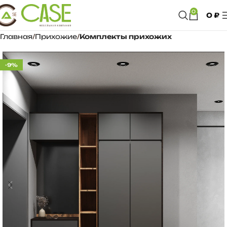
0
0
₽
Главная
Прихожие
Комплекты прихожих
-9%