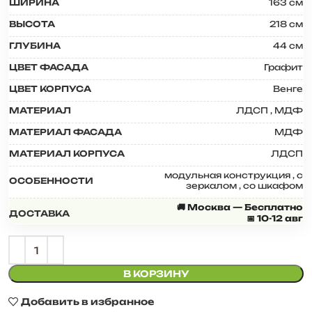
ШИРИНА
163 см
ВЫСОТА
218 см
ГЛУБИНА
44 см
ЦВЕТ ФАСАДА
Графит
ЦВЕТ КОРПУСА
Венге
МАТЕРИАЛ
ЛДСП
,
МДФ
МАТЕРИАЛ ФАСАДА
МДФ
МАТЕРИАЛ КОРПУСА
ЛДСП
модульная конструкция
,
с
ОСОБЕННОСТИ
зеркалом
,
со шкафом
🚚 Москва — Бесплатно
ДОСТАВКА
📅 10-12 авг
В КОРЗИНУ
Добавить в избранное