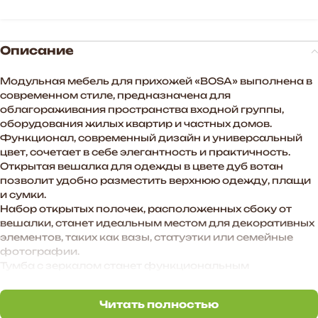
Описание
Модульная мебель для прихожей «BOSA» выполнена в
современном стиле, предназначена для
облагораживания пространства входной группы,
оборудования жилых квартир и частных домов.
Функционал, современный дизайн и универсальный
цвет, сочетает в себе элегантность и практичность.
Открытая вешалка для одежды в цвете дуб вотан
позволит удобно разместить верхнюю одежду, плащи
и сумки.
Набор открытых полочек, расположенных сбоку от
вешалки, станет идеальным местом для декоративных
элементов, таких как вазы, статуэтки или семейные
фотографии.
Тумба с зеркалом станет функциональным
дополнением к гарнитуру, предоставит место для
хранения мелочей, таких как ключи, перчатки и зонты.
Читать полностью
Этот гарнитур станет не просто мебелью для
Читать полностью