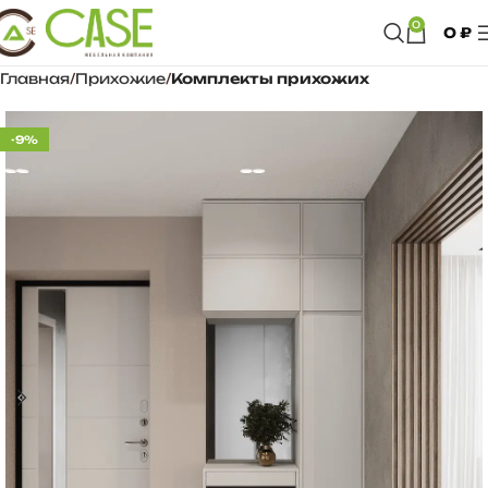
0
0
₽
Главная
Прихожие
Комплекты прихожих
-9%