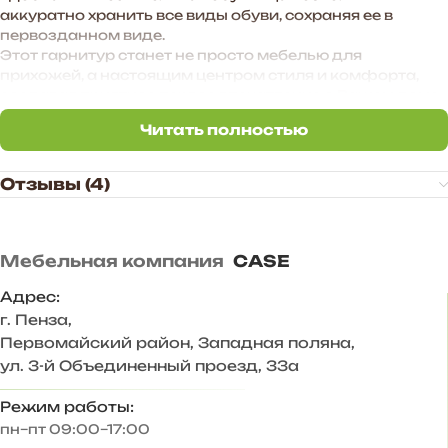
аккуратно хранить все виды обуви, сохраняя ее в
первозданном виде.
Этот гарнитур станет не просто мебелью для
прихожей, а настоящим центром стиля и комфорта,
создавая приятное первое впечатление о Вашем доме.
Читать полностью
Преимущества прихожей «BOSA»:
Читать полностью
— Функциональное наполнение.
— Произвольное расположение модулей. Также есть
Отзывы (4)
возможность дополнить комплект новыми модулями в
высоту и ширину.
— Универсальное цветовое сочетание подходит для
большинства интерьеров.
Мебельная компания
CASE
— Дополнительные антресоли закрывают
пространство до потолка, больше места для хранения.
Адрес:
г. Пенза
,
Корпус ЛДСП Белый
Первомайский район, Западная поляна,
Фасад ЛДСП Белый, фактура дерева
ул. 3-й Объединенный проезд, 33а
Задняя стенка – ХДФ 3 мм
Размер комплекта, мм: 1000х2523х444
Режим работы:
Состав комплекта/размер, мм:
пн–пт 09:00–17:00
Пенал/ 400х2183х444