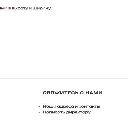
ми в высоту и ширину.
СВЯЖИТЕСЬ С НАМИ
 петлями (петли с доводчиками будут только мешать),
Наши адреса и контакты
Написать директору
 10 мм., для регулировки на поверхности пола.
ка!