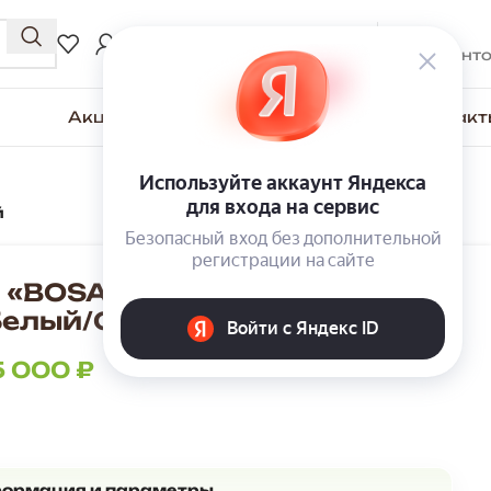
0
₽
ВХОД / РЕГИСТРАЦИЯ
0
элемент
Акции
Для покупателей
О компании
Контакт
й
 «BOSA» К11МП с каретной
Белый/Серый
5 000
₽