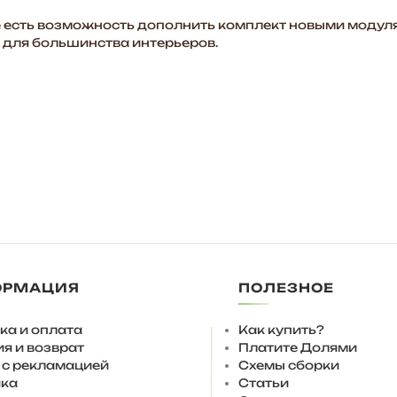
есть возможность дополнить комплект новыми модуля
 для большинства интерьеров.
ОРМАЦИЯ
ПОЛЕЗНОЕ
ьный с декоративной крышкой. Комплектуются обычными
жсекционными стяжками.
ка и оплата
Как купить?
 использовать подпятники 4 мм.
ия и возврат
Платите Долями
ченные ножки, дополнительно опоры можно выкрутить на
 с рекламацией
Схемы сборки
выкручивания опор не рекомендуется, только регулиров
ка
Статьи