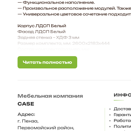
— Функциональное наполнение.
— Произвольное расположение модулей. Также 
— Универсальное цветовое сочетание подходит
Корпус ЛДСП Белый
Фасад ЛДСП Белый
Задняя стенка – ХДФ 3 мм
Размер комплекта, мм: 2600х2183х444
Состав комплекта/размер, мм:
Шкаф 2-х ств./ 800х2183х444
Тумба/ 1200х457х370
Читать полностью
Читать полностью
Вешалка/ 1200х1386х370
Обувница/ 600х865х370
Антресоль 600/ 600х340х444 — 3 шт.
Зеркало/600х978х21
ИНФ
Мебельная компания
Ответы на частые вопросы:
— Антресоли крепятся к стене на уголок мебел
CASE
механическими толкателями push-to-open, ме
Достав
— Регулируемая опора 27 мм, вместо нее можно
Адрес:
Гарант
Высота комплекта 218 см., это полностью закру
Работа
г. Пенза
,
Увеличивать высоту комплекта мебели за счет 
Полити
Первомайский район,