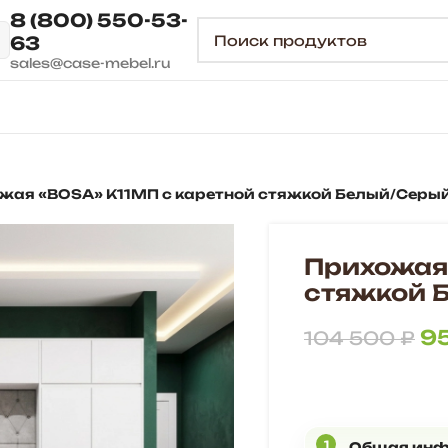
8 (800) 550-53-
63
sales@case-mebel.ru
жая «BOSA» К11МП с каретной стяжкой Белый/Серы
Прихожая
стяжкой 
9
104 500
₽