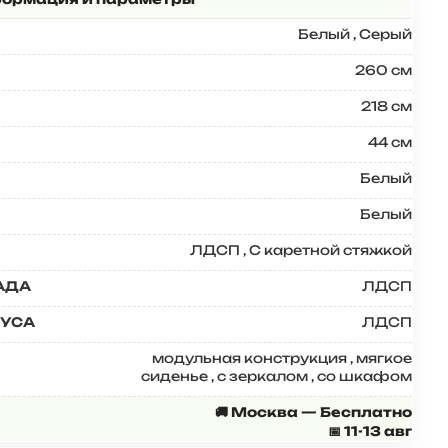
Белый
,
Серый
260 см
218 см
44 см
Белый
Белый
ЛДСП
,
С каретной стяжкой
АДА
ЛДСП
ПУСА
ЛДСП
модульная конструкция
,
мягкое
сиденье
,
с зеркалом
,
со шкафом
🚚 Москва — Бесплатно
📅 11-13 авг