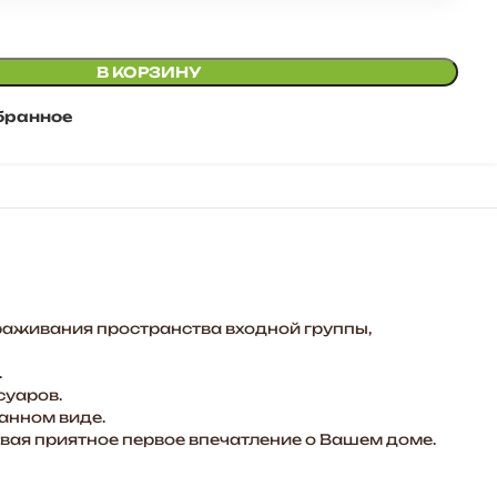
В КОРЗИНУ
бранное
раживания пространства входной группы,
.
суаров.
данном виде.
авая приятное первое впечатление о Вашем доме.