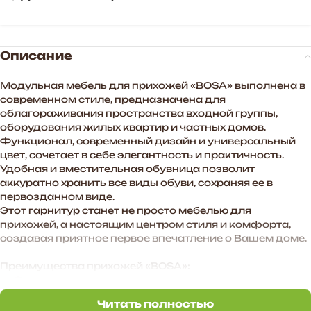
Описание
Модульная мебель для прихожей «BOSA» выполнена в
современном стиле, предназначена для
облагораживания пространства входной группы,
оборудования жилых квартир и частных домов.
Функционал, современный дизайн и универсальный
цвет, сочетает в себе элегантность и практичность.
Удобная и вместительная обувница позволит
аккуратно хранить все виды обуви, сохраняя ее в
первозданном виде.
Этот гарнитур станет не просто мебелью для
прихожей, а настоящим центром стиля и комфорта,
создавая приятное первое впечатление о Вашем доме.
Преимущества прихожей «BOSA»:
— Функциональное наполнение.
— Произвольное расположение модулей. Также есть
Читать полностью
возможность дополнить комплект новыми модулями в
Читать полностью