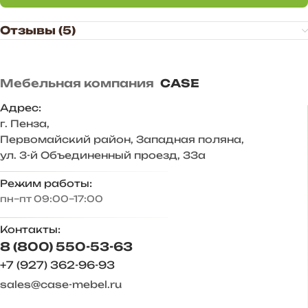
высоту и ширину.
— Универсальное цветовое сочетание подходит для
Отзывы (5)
большинства интерьеров.
— Дополнительные антресоли закрывают
пространство до потолка, больше места для хранения.
Мебельная компания
CASE
Корпус ЛДСП Белый
Фасад ЛДСП Белый
Адрес:
Задняя стенка – ХДФ 3 мм
г. Пенза
,
Размер комплекта, мм: 1800х2183х444
Первомайский район, Западная поляна,
Состав комплекта/размер, мм:
ул. 3-й Объединенный проезд, 33а
Пенал/ 400х2183х444
Шкаф 2-х ств./ 800х2183х444
Режим работы:
Обувница/ 600х865х370
пн–пт 09:00–17:00
Антресоль 600/ 600х340х444
Зеркало/600х978х21
Контакты:
Ответы на частые вопросы:
8 (800) 550-53-63
— Антресоли крепятся к стене на уголок мебельный с
+7 (927) 362-96-93
декоративной крышкой. Комплектуются обычными
sales@case-mebel.ru
петлями (петли с доводчиками будут только мешать),
механическими толкателями push-to-open,