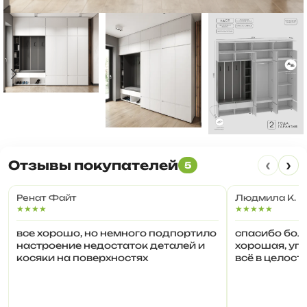
‹
›
Отзывы покупателей
5
Ренат Файт
Людмила К.
★★★★
★★★★★
все хорошо, но немного подпортило
спасибо бол
настроение недостаток деталей и
хорошая, уп
косяки на поверхностях
всё в целост
комплектующ
быстро, очен
производите