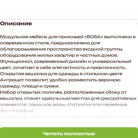
Описание
Модульная мебель для прихожей «BOSA» выполнена в
современном стиле, предназначена для
облагораживания пространства входной группы,
оборудования жилых квартир и частных домов.
Функционал, современный дизайн и универсальный
цвет, сочетает в себе элегантность и практичность.
Открытая вешалка для одежды в стильном цвете
Антрацит позволит удобно разместить верхнюю
одежду, плащи и сумки.
Набор открытых полочек, расположенных сбоку от
вешалки, станет идеальным местом для декоративных
элементов, таких как вазы, статуэтки или семейные
фотографии.
Антресоли, установленные над основным комплектом,
обеспечат дополнительное место для хранения
сезонной одежды, головных уборов и аксессуаров.
Читать полностью
Этот гарнитур станет не просто мебелью для
Читать полностью