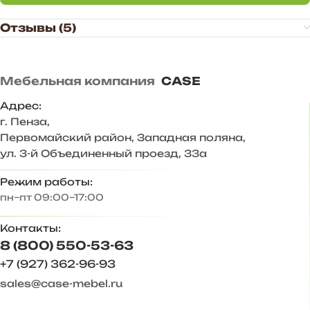
прихожей, а настоящим центром стиля и комфорта,
создавая приятное первое впечатление о Вашем доме.
Отзывы (5)
Преимущества прихожей «BOSA»:
— Функциональное наполнение.
— Произвольное расположение модулей. Также есть
Мебельная компания
CASE
возможность дополнить комплект новыми модулями в
высоту и ширину.
Адрес:
— Универсальное цветовое сочетание подходит для
г. Пенза
,
большинства интерьеров.
Первомайский район, Западная поляна,
— Дополнительные антресоли закрывают
ул. 3-й Объединенный проезд, 33а
пространство до потолка, больше места для хранения.
Режим работы:
Корпус ЛДСП Белый, Антрацит
пн–пт 09:00–17:00
Фасад ЛДСП Белый
Задняя стенка – ХДФ 3 мм
Контакты:
Размер комплекта, мм: 2800*2523*444
Состав комплекта/размер, мм:
8 (800) 550-53-63
Шкаф 2-х ств./ 800х2183х444 — 2 шт.
+7 (927) 362-96-93
Тумба/ 1200х457х370
sales@case-mebel.ru
Вешалка/ 1200х1386х370
Антресоль 600/ 600х340х444 — 4 шт.