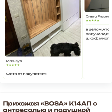
Ольга Рязанц
★★★★★
в целом ,что
получили,оч
шкаф,много 
хлама
Marusya
★★★★★
Фото от покупателя
Прихожая «BOSA» К14АП с
антресолью и подушкой