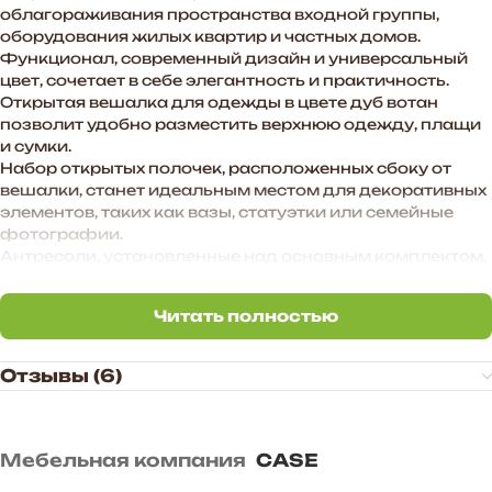
облагораживания пространства входной группы,
оборудования жилых квартир и частных домов.
Функционал, современный дизайн и универсальный
цвет, сочетает в себе элегантность и практичность.
Открытая вешалка для одежды в цвете дуб вотан
позволит удобно разместить верхнюю одежду, плащи
и сумки.
Набор открытых полочек, расположенных сбоку от
вешалки, станет идеальным местом для декоративных
элементов, таких как вазы, статуэтки или семейные
фотографии.
Антресоли, установленные над основным комплектом,
обеспечат дополнительное место для хранения
сезонной одежды, головных уборов и аксессуаров.
Читать полностью
Этот гарнитур станет не просто мебелью для
Читать полностью
прихожей, а настоящим центром стиля и комфорта,
создавая приятное первое впечатление о Вашем доме.
Отзывы (6)
Преимущества прихожей «BOSA»:
— Функциональное наполнение.
— Произвольное расположение модулей. Также есть
Мебельная компания
CASE
возможность дополнить комплект новыми модулями в