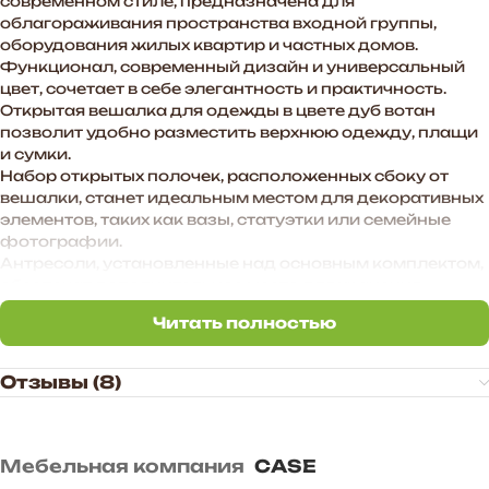
современном стиле, предназначена для
облагораживания пространства входной группы,
оборудования жилых квартир и частных домов.
Функционал, современный дизайн и универсальный
цвет, сочетает в себе элегантность и практичность.
Открытая вешалка для одежды в цвете дуб вотан
позволит удобно разместить верхнюю одежду, плащи
и сумки.
Набор открытых полочек, расположенных сбоку от
вешалки, станет идеальным местом для декоративных
элементов, таких как вазы, статуэтки или семейные
фотографии.
Антресоли, установленные над основным комплектом,
обеспечат дополнительное место для хранения
сезонной одежды, головных уборов и аксессуаров.
Читать полностью
Этот гарнитур станет не просто мебелью для
Читать полностью
прихожей, а настоящим центром стиля и комфорта,
создавая приятное первое впечатление о Вашем доме.
Отзывы (8)
Преимущества прихожей «BOSA»:
— Функциональное наполнение.
— Стильные МДФ-фасады в цвете графит софт
Мебельная компания
CASE
создают атмосферу уюта в помещении.