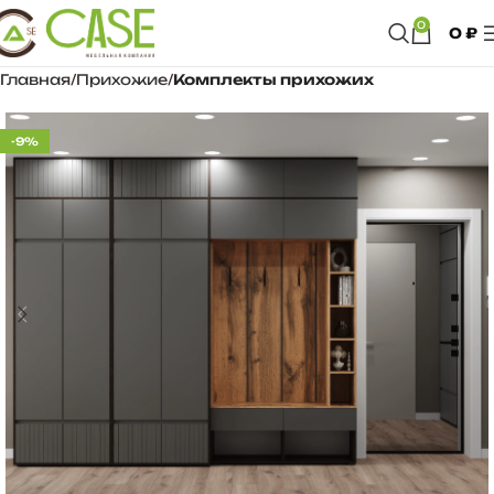
0
0
₽
Главная
Прихожие
Комплекты прихожих
-9%