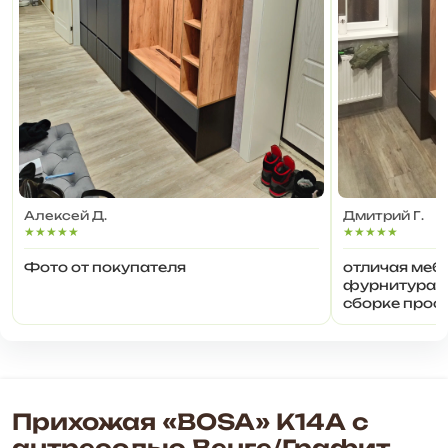
Алексей Д.
Дмитрий Г.
★★★★★
★★★★★
Фото от покупателя
отличая мебе
фурнитура с
сборке прос
Прихожая «BOSA» К14А с
антресолью Венге/Графит