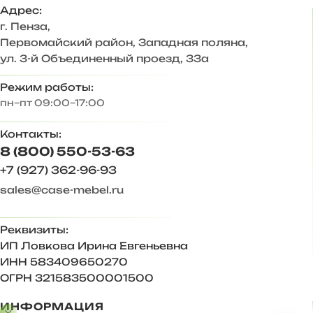
— Произвольное расположение модулей. Также есть
Адрес:
возможность дополнить комплект новыми модулями в
г. Пенза
,
высоту и ширину.
Первомайский район, Западная поляна,
— Стильное цветовое сочетание подходит для
ул. 3-й Объединенный проезд, 33а
большинства и интерьеров.
— Дополнительные антресоли закрывают
Режим работы:
пространство до потолка, больше места для хранения.
пн–пт 09:00–17:00
Корпус ЛДСП Венге, Дуб вотан
Контакты:
Фасад МДФ Графит софт
Задняя стенка – ХДФ 3 мм
8 (800) 550-53-63
Размер комплекта, мм: 2804*2500*443
+7 (927) 362-96-93
Состав комплекта/ размер, мм:
sales@case-mebel.ru
Шкаф 2-х ств./ 802х2176х443 — 2шт.
Тумба с вешалкой/ 1200х1856х373
Шкаф навесной/ 1200х320х443
Реквизиты:
Антресоль №1/ 600х324х443 — 2шт.
ИП Ловкова Ирина Евгеньевна
Антресоль №4/ 802х324х443 — 2шт.
ИНН 583409650270
Ответы на частые вопросы:
ОГРН 321583500001500
— Антресоли крепятся к стене на навес регулируемый
«краб». Комплектуется кронштейном газовым и
ИНФОРМАЦИЯ