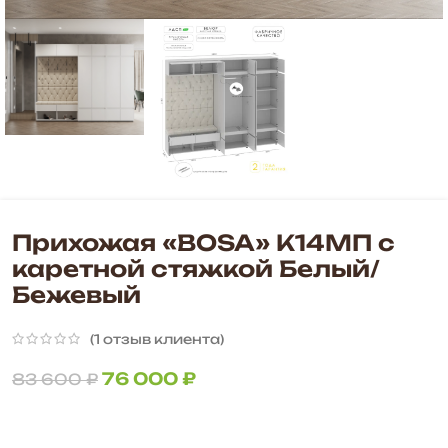
Прихожая «BOSA» К14МП с
каретной стяжкой Белый/
Бежевый
(
1
отзыв клиента)
76 000
₽
83 600
₽