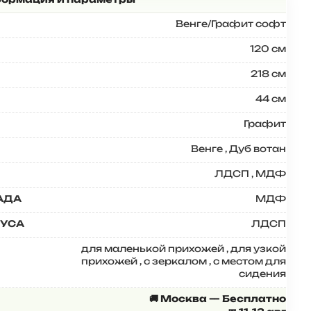
Венге/Графит софт
120 см
218 см
44 см
Графит
Венге
,
Дуб вотан
ЛДСП
,
МДФ
АДА
МДФ
ПУСА
ЛДСП
для маленькой прихожей
,
для узкой
прихожей
,
с зеркалом
,
с местом для
сидения
🚚 Москва — Бесплатно