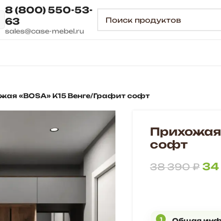
8 (800) 550-53-
63
sales@case-mebel.ru
жая «BOSA» К15 Венге/Графит софт
Прихожая
софт
34
38 390
₽