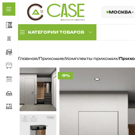
МОСКВА
КАТЕГОРИИ ТОВАРОВ
Комплекты
Главная
Прихожие
Комплекты прихожих
Прихо
прихожих
Прихожие с
антресолью
-9%
Прихожие с мягкой
панелью
Обувницы и тумбы
Комплектующие