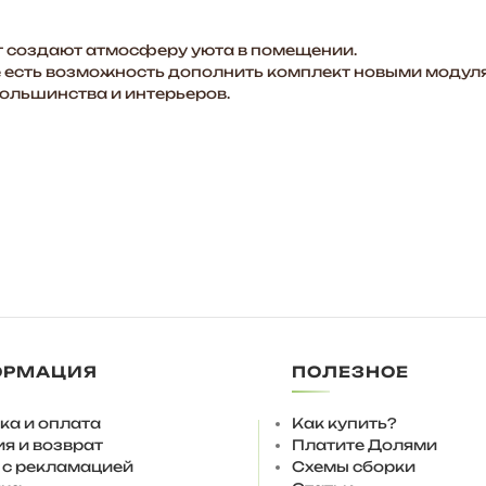
 создают атмосферу уюта в помещении.
есть возможность дополнить комплект новыми модуля
большинства и интерьеров.
 использовать подпятники 4 мм.
ОРМАЦИЯ
ПОЛЕЗНОЕ
ученные ножки, дополнительно опоры можно выкрутить н
выкручивания опор не рекомендуется, только регулиров
ка и оплата
Как купить?
се модули являются самостоятельным отдельным предме
ия и возврат
Платите Долями
 с рекламацией
Схемы сборки
яющие полного выдвижения.