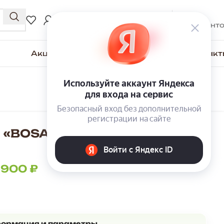
0
₽
ВХОД / РЕГИСТРАЦИЯ
0
элемент
Акции
Для покупателей
О компании
Контакт
 «BOSA» К15 Венге/Графит
 900
₽