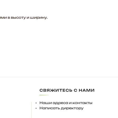
ми в высоту и ширину.
СВЯЖИТЕСЬ С НАМИ
а 10мм., для регулировки на поверхности пола.
ка!
Наши адреса и контакты
том. Полки у вешалки собираются на обе стороны.
Написать директору