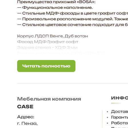
Преимущества прихожей «BOSA»:
— Функциональное наполнение.
— Стильные МДФ-фасады в цвете графит софт
— Произвольное расположение модулей. Также 
— Стильное цветовое сочетание подходит для 
Корпус ЛДСП Венге, Дуб вотан
Фасад МДФ Графит софт
Задняя стенка – ХДФ 3 мм
Размер комплекта, мм: 1200х2176х373
Состав комплекта/ размер, мм:
Тумба с вешалкой/ 600х1856х373
Читать полностью
Читать полностью
Тумба с зеркалом/ 600х1856х373
Шкаф навесной малый/ 600х320х443 — 2 шт.
Ответы на частые вопросы:
— Регулируемая опора 20 мм, вместо нее можно
ИНФ
Мебельная компания
Высота комплекта 218 см., это полностью закр
Увеличивать высоту комплекта мебели за счет 
CASE
— Глубина вешалки 373 мм.
Достав
— Секции ставятся в произвольном порядке, в
Адрес:
Гарант
— Зеркало крепиться к тумбе.
Работа
г. Пенза
,
— На ящиках установлены шариковые направл