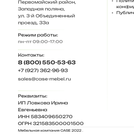
Полити
Первомайский район,
— Конструкция предусматривает универсальну
конфи
Западная поляна,
— Функциональные возможности прихожей можн
Публич
ул. 3-й Объединенный
проезд, 33а
Упаковка и доставка.
Товар поставляется в разобранном виде в заво
Режим работы:
Перед тем, как передать товар в транспортну
дополнительно используется пеноизол.
пн–пт 09:00–17:00
Доставка производится до дверей Покупателя 
При оформлении заказа маркетплейс предлага
Контакты:
доставляется в течении 7-14 дней для дальних 
8 (800) 550-53-63
срок 4-10 дней для городов где есть присутств
+7 (927) 362-96-93
Работа с браком.
Качественная упаковка и дополнительная защит
sales@case-mebel.ru
контролировать качество работы сотрудников т
поврежденный товар.
После оформления заказа, в личный чат с Поку
Реквизиты:
ознакомиться!
ИП Ловкова Ирина
В случае поврежденной упаковки/детали, Прода
Евгеньевна
Покупателя. Для этого Покупателю необходимо о
ИНН 583409650270
Обращаем Ваше внимание, что для сборки мебе
ОГРН 321583500001500
Мебельная компания CASE 2022
.