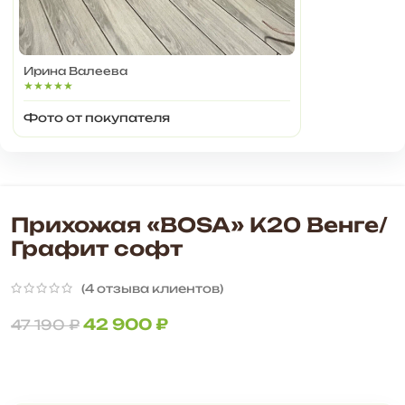
Ирина Валеева
★★★★★
Фото от покупателя
Прихожая «BOSA» К20 Венге/
Графит софт
(
4
отзыва клиентов)
42 900
₽
47 190
₽