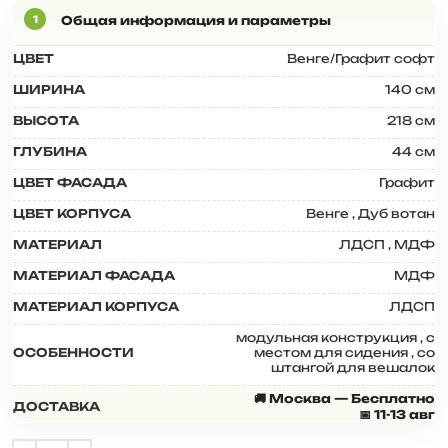
ЦВЕТ
Венге/Графит софт
ШИРИНА
140 см
ВЫСОТА
218 см
ГЛУБИНА
44 см
ЦВЕТ ФАСАДА
Графит
ЦВЕТ КОРПУСА
Венге
,
Дуб вотан
МАТЕРИАЛ
ЛДСП
,
МДФ
МАТЕРИАЛ ФАСАДА
МДФ
МАТЕРИАЛ КОРПУСА
ЛДСП
модульная конструкция
,
с
ОСОБЕННОСТИ
местом для сидения
,
со
штангой для вешалок
🚚 Москва — Бесплатно
ДОСТАВКА
📅 11-13 авг