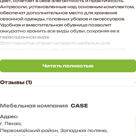
цвет, сочетает в себе элегантность и практичность.
Антресоли, установленные над основным комплектом,
обеспечат дополнительное место для хранения
сезонной одежды, головных уборов и аксессуаров.
Удобная и вместительная обувница позволит
аккуратно хранить все виды обуви, сохраняя ее в
первозданном виде.
Этот гарнитур станет не просто мебелью для
прихожей, а настоящим центром стиля и комфорта,
создавая приятное первое впечатление о Вашем доме.
Читать полностью
Преимущества прихожей «BOSA»:
Читать полностью
— Функциональное наполнение.
— Произвольное расположение модулей. Также есть
Отзывы (1)
возможность дополнить комплект новыми модулями в
высоту и ширину.
— Универсальное цветовое сочетание подходит для
большинства интерьеров.
Мебельная компания
CASE
— Дополнительные антресоли закрывают
пространство до потолка, больше места для хранения.
Адрес:
г. Пенза
,
Корпус ЛДСП Белый
Первомайский район, Западная поляна,
Фасад ЛДСП Белый