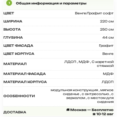
ЦВЕТ
Венге/Графит софт
ШИРИНА
220 см
ВЫСОТА
250 см
ГЛУБИНА
44 см
ЦВЕТ ФАСАДА
Графит
ЦВЕТ КОРПУСА
Венге
ЛДСП
,
МДФ
,
С каретной
МАТЕРИАЛ
стяжкой
МАТЕРИАЛ ФАСАДА
МДФ
МАТЕРИАЛ КОРПУСА
ЛДСП
модульная конструкция
,
мягкое
сиденье
,
с антресолью
,
с
ОСОБЕННОСТИ
зеркалом
,
с местом для
сидения
🚚 Москва — Бесплатно
ДОСТАВКА
📅 10-12 авг