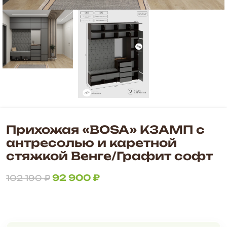
Прихожая «BOSA» К3АМП с
антресолью и каретной
стяжкой Венге/Графит софт
92 900
₽
102 190
₽