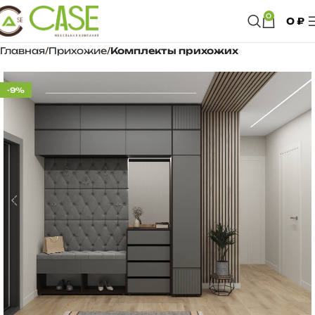
0
0
₽
Главная
Прихожие
Комплекты прихожих
-9%