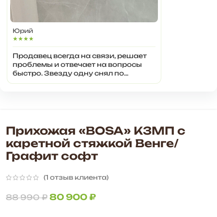
Юрий
★★★★
Продавец всегда на связи, решает
проблемы и отвечает на вопросы
быстро. Звезду одну снял по
объективным причинам, всё таки
брак одной детали был.
Прихожая «BOSA» К3МП с
каретной стяжкой Венге/
Графит софт
(
1
отзыв клиента)
80 900
₽
88 990
₽