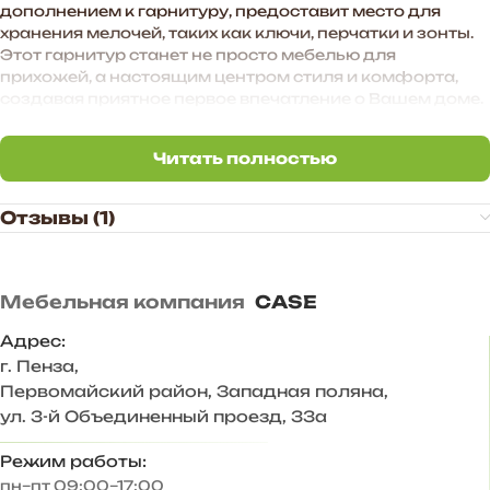
дополнением к гарнитуру, предоставит место для
хранения мелочей, таких как ключи, перчатки и зонты.
Этот гарнитур станет не просто мебелью для
прихожей, а настоящим центром стиля и комфорта,
создавая приятное первое впечатление о Вашем доме.
Преимущества прихожей «BOSA»:
Читать полностью
— Функциональное наполнение.
Читать полностью
— Стильные МДФ-фасады в цвете графит софт
создают атмосферу уюта в помещении.
Отзывы (1)
— Произвольное расположение модулей. Также есть
возможность дополнить комплект новыми модулями в
высоту и ширину.
— Стильное цветовое сочетание подходит для
Мебельная компания
CASE
большинства и интерьеров.
Адрес:
Корпус ЛДСП Венге
г. Пенза
,
Фасад МДФ Графит софт
Первомайский район, Западная поляна,
Задняя стенка – ХДФ 3 мм
ул. 3-й Объединенный проезд, 33а
Размер комплекта, мм: 2200*2176*443
Состав комплекта/ размер, мм:
Режим работы:
Пенал/ 402х2176х443
пн–пт 09:00–17:00