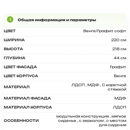
ЦВЕТ
Венге/Графит софт
ШИРИНА
220 см
ВЫСОТА
218 см
ГЛУБИНА
44 см
ЦВЕТ ФАСАДА
Графит
ЦВЕТ КОРПУСА
Венге
ЛДСП
,
МДФ
,
С каретной
МАТЕРИАЛ
стяжкой
МАТЕРИАЛ ФАСАДА
МДФ
МАТЕРИАЛ КОРПУСА
ЛДСП
модульная конструкция
,
мягкое
ОСОБЕННОСТИ
сиденье
,
с зеркалом
,
с местом
для сидения