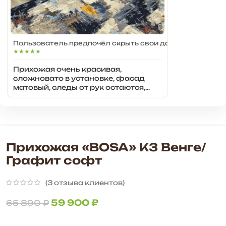
Пользователь предпочёл скрыть свои данные
★★★★★
Прихожая очень красивая,
сложновато в установке, фасад
матовый, следы от рук остаются,
нужно придумать чем обработать
чтобы не оставались пальцы на
фасаде
Прихожая «BOSA» К3 Венге/
Графит софт
(
3
отзыва клиентов)
59 900
₽
65 890
₽