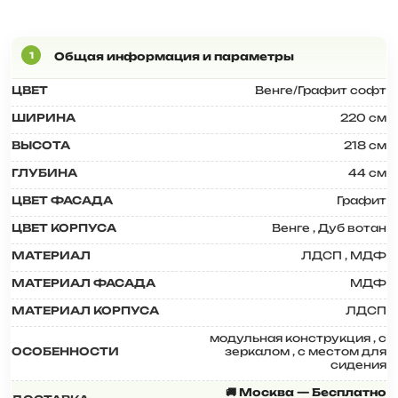
ЦВЕТ
Венге/Графит софт
ШИРИНА
220 см
ВЫСОТА
218 см
ГЛУБИНА
44 см
ЦВЕТ ФАСАДА
Графит
ЦВЕТ КОРПУСА
Венге
,
Дуб вотан
МАТЕРИАЛ
ЛДСП
,
МДФ
МАТЕРИАЛ ФАСАДА
МДФ
МАТЕРИАЛ КОРПУСА
ЛДСП
модульная конструкция
,
с
ОСОБЕННОСТИ
зеркалом
,
с местом для
сидения
🚚 Москва — Бесплатно