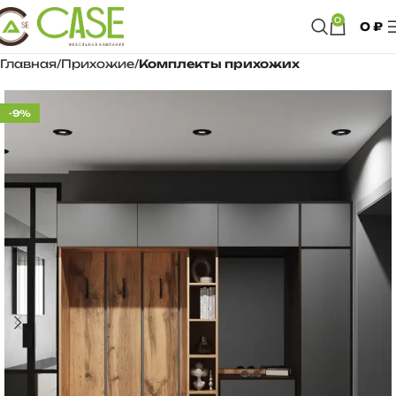
0
0
₽
Главная
Прихожие
Комплекты прихожих
-9%