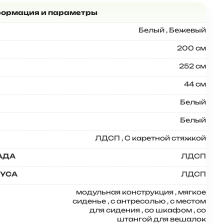
Белый
,
Бежевый
200 см
252 см
44 см
Белый
Белый
ЛДСП
,
С каретной стяжкой
АДА
ЛДСП
ПУСА
ЛДСП
модульная конструкция
,
мягкое
сиденье
,
с антресолью
,
с местом
для сидения
,
со шкафом
,
со
штангой для вешалок