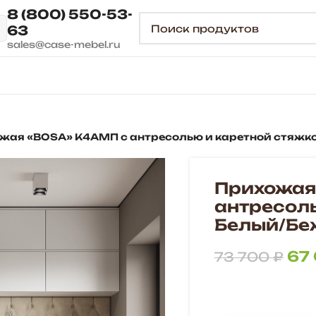
8 (800) 550-53-
63
sales@case-mebel.ru
жая «BOSA» К4АМП с антресолью и каретной стяжк
Прихожая
антресол
Белый/Бе
67
73 700
₽