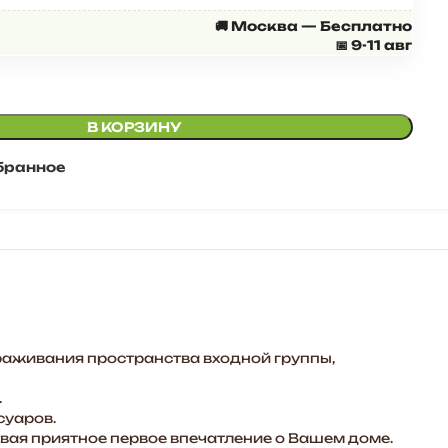
🚚 Москва — Бесплатно
📅 9-11 авг
В КОРЗИНУ
бранное
раживания пространства входной группы,
.
суаров.
авая приятное первое впечатление о Вашем доме.