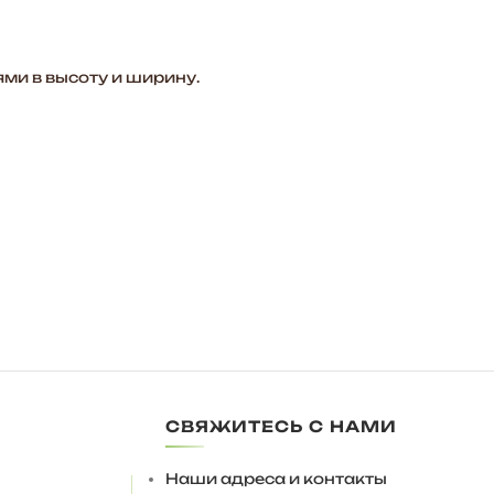
ми в высоту и ширину.
СВЯЖИТЕСЬ С НАМИ
 петлями (петли с доводчиками будут только мешать),
Наши адреса и контакты