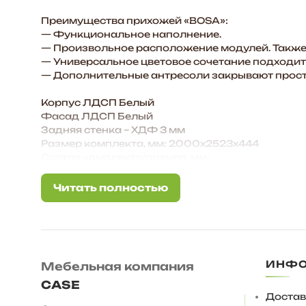
Преимущества прихожей «BOSA»:
— Функциональное наполнение.
— Произвольное расположение модулей. Также 
— Универсальное цветовое сочетание подходит
— Дополнительные антресоли закрывают простр
Корпус ЛДСП Белый
Фасад ЛДСП Белый
Задняя стенка – ХДФ 3 мм
Размер комплекта, мм: 2000х2523х444
Состав комплекта/размер, мм:
Шкаф 2-х ств./ 800х2183х444
Тумба/ 1200х457х370
Читать полностью
Читать полностью
Вешалка/ 1200х1386х370
Антресоль 600/ 600х340х444 — 4 шт.
Антресоль 800/ 800х340х444
Ответы на частые вопросы:
ИНФ
Мебельная компания
— Антресоли крепятся к стене на уголок мебел
механическими толкателями push-to-open, ме
CASE
— Регулируемая опора 27 мм, вместо нее можно
Достав