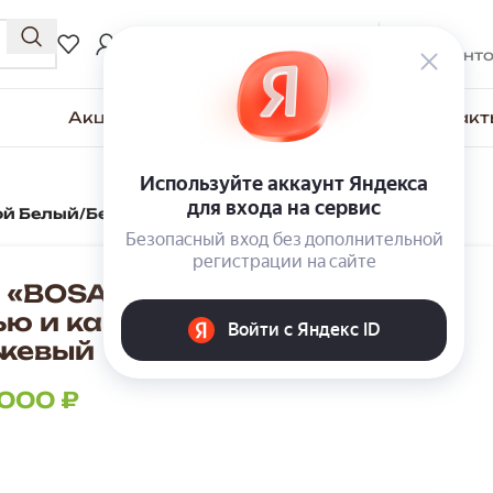
0
₽
ВХОД / РЕГИСТРАЦИЯ
0
элемент
Акции
Для покупателей
О компании
Контакт
ой Белый/Бежевый
 «BOSA» К4АМП с
ью и каретной стяжкой
жевый
 000
₽