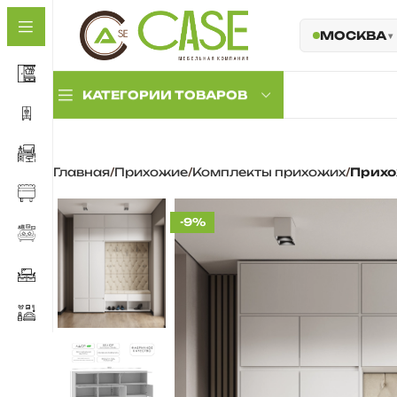
МОСКВА
КАТЕГОРИИ ТОВАРОВ
Комплекты
Главная
Прихожие
Комплекты прихожих
Прихо
прихожих
Прихожие с
антресолью
-9%
Прихожие с мягкой
панелью
Обувницы и тумбы
Комплектующие