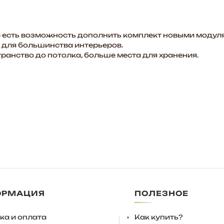
есть возможность дополнить комплект новыми модуля
 для большинства интерьеров.
анство до потолка, больше места для хранения.
ОРМАЦИЯ
ПОЛЕЗНОЕ
ьный с декоративной крышкой. Комплектуются обычными
жсекционными стяжками.
 использовать подпятники 4 мм.
ка и оплата
Как купить?