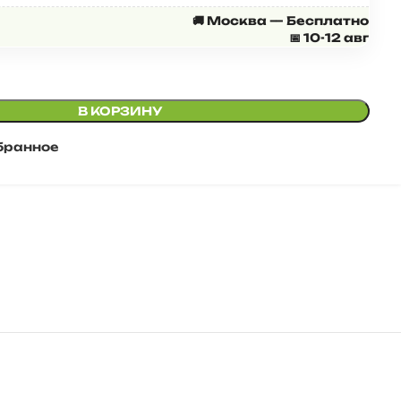
т
в шкафу под
🚚 Москва — Бесплатно
теля
верхнюю
📅 10-12 авг
одежду,
расстояние от
стенки до
дверей всего
В КОРЗИНУ
40 см, большие
бранное
ant278
★★★★★
плечики не
влезают, либо
Фото от
их надо
покупателя
наискосок
вешать, либо
покупать
плечики не
более 40 см,
пуховики и
шубы не
влезут точно.