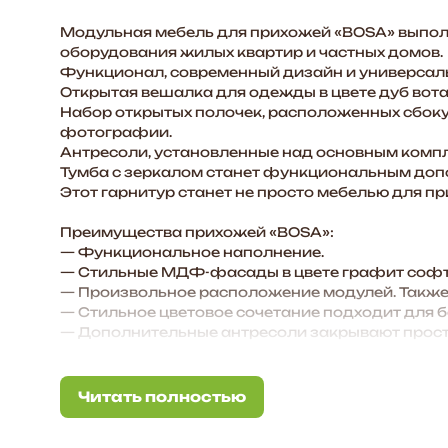
Модульная мебель для прихожей «BOSA» выполн
оборудования жилых квартир и частных домов.
Функционал, современный дизайн и универсальн
Открытая вешалка для одежды в цвете дуб вота
Набор открытых полочек, расположенных сбоку 
фотографии.
Антресоли, установленные над основным компл
Тумба с зеркалом станет функциональным допол
Этот гарнитур станет не просто мебелью для п
Преимущества прихожей «BOSA»:
— Функциональное наполнение.
— Стильные МДФ-фасады в цвете графит софт
— Произвольное расположение модулей. Также 
— Стильное цветовое сочетание подходит для 
— Дополнительные антресоли закрывают простр
Корпус ЛДСП Венге, Дуб вотан
Фасад МДФ Графит софт
Читать полностью
Читать полностью
Задняя стенка – ХДФ 3 мм
Размер комплекта, мм: 3004*2520*443