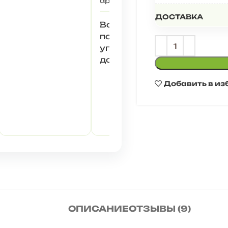
артём п.
★★★★★
Фото о
сборка конечно
покупа
замудренная
ДОСТАВКА
Все
но вроде как
понравилось ,
справился
упаковано и
доставлено
хорошо
Добавить в из
ОПИСАНИЕ
ОТЗЫВЫ (9)