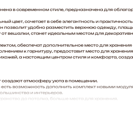
ена в современном стиле, предназначена для облаго
ый цвет, сочетает в себе элегантность и практичность
н позволит удобно разместить верхнюю одежду, плащи
от вешалки, станет идеальным местом для декоративны
ектом, обеспечат дополнительное место для хранения 
нением к гарнитуру, предоставит место для хранения м
рихожей, а настоящим центром стиля и комфорта, созд
 создают атмосферу уюта в помещении.
есть возможность дополнить комплект новыми модуля
большинства и интерьеров.
анство до потолка, больше места для хранения.