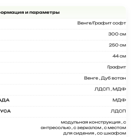
Венге/Графит софт
300 см
250 см
44 см
Графит
Венге
,
Дуб вотан
ЛДСП
,
МДФ
Яна П.
★★★★
АДА
МДФ
ПУСА
ЛДСП
Хорошая
прихожая,
модульная конструкция
,
с
Т.
★★★★★
вместительная,
антресолью
,
с зеркалом
,
с местом
но есть нюанс,
для сидения
,
со шкафом