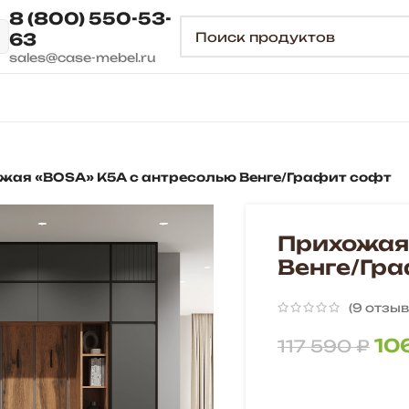
8 (800) 550-53-
63
sales@case-mebel.ru
жая «BOSA» К5А с антресолью Венге/Графит софт
Прихожая
Венге/Гр
(
9
отзыв
10
117 590
₽