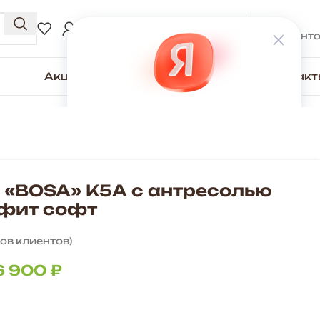
0
₽
ВХОД / РЕГИСТРАЦИЯ
0
элемент
Акции
Для покупателей
О компании
Контакт
 «BOSA» К5А с антресолью
афит софт
ов клиентов)
6 900
₽