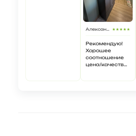
улучшить
производителю
не напрягаясь,
но в целом
Александр Сергеевич
★★★★★
норм
Рекомендую!
Хорошее
соотношение
цена/качество
при
адекватных
сотрудниках
отдела продаж